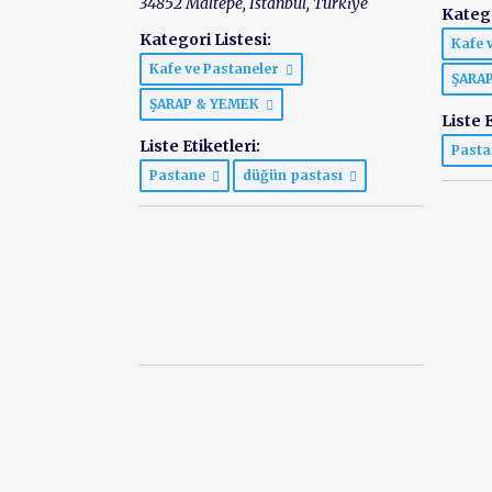
34852 Maltepe
,
İstanbul, Türkiye
Katego
Kategori Listesi:
Kafe 
Kafe ve Pastaneler
ŞARA
ŞARAP & YEMEK
Liste E
Liste Etiketleri:
Past
Pastane
düğün pastası