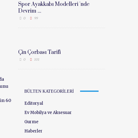
Spor Ayakkabı Modelleri 'nde
Devrim ...
0
99
Çin Çorbası Tarifi
0
101
da
nunu
BÜLTEN KATEGORILERI
ün 60
Editoryal
Ev Mobilya ve Aksesuar
Gurme
Haberler