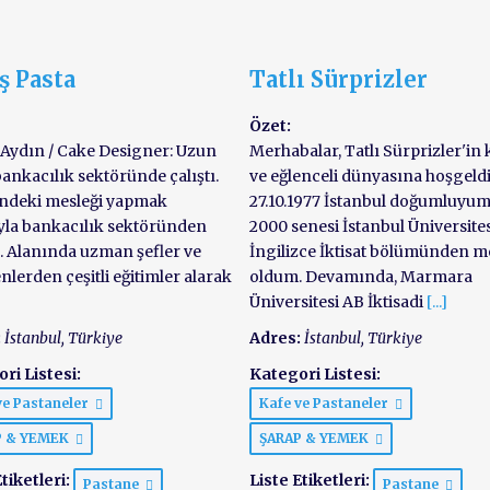
ş Pasta
Tatlı Sürprizler
Özet:
Aydın / Cake Designer: Uzun
Merhabalar, Tatlı Sürprizler'in k
 bankacılık sektöründe çalıştı.
ve eğlenceli dünyasına hoşgeldi
ndeki mesleği yapmak
27.10.1977 İstanbul doğumluyum
la bankacılık sektöründen
2000 senesi İstanbul Üniversite
ı. Alanında uzman şefler ve
İngilizce İktisat bölümünden 
nlerden çeşitli eğitimler alarak
oldum. Devamında, Marmara
Üniversitesi AB İktisadi
[...]
:
İstanbul, Türkiye
Adres:
İstanbul, Türkiye
ri Listesi:
Kategori Listesi:
ve Pastaneler
Kafe ve Pastaneler
P & YEMEK
ŞARAP & YEMEK
tiketleri:
Liste Etiketleri:
Pastane
Pastane