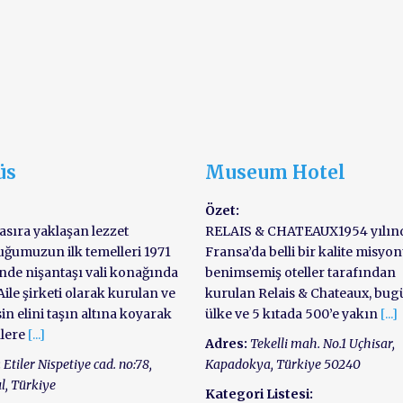
üs
Museum Hotel
Özet:
asıra yaklaşan lezzet
RELAIS & CHATEAUX1954 yılın
uğumuzun ilk temelleri 1971
Fransa’da belli bir kalite misyo
nde nişantaşı vali konağında
benimsemiş oteller tarafından
 Aile şirketi olarak kurulan ve
kurulan Relais & Chateaux, bug
in elini taşın altına koyarak
ülke ve 5 kıtada 500’e yakın
[...]
lere
[...]
Adres:
Tekelli mah. No.1 Uçhisar
,
:
Etiler Nispetiye cad. no:78
,
Kapadokya,
Türkiye
50240
l, Türkiye
Kategori Listesi: