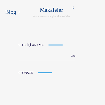
ER
İLETIŞIM
ENG
Makaleler
Blog
Yaşam tarzına ait güncel makaleler
SITE IÇI ARAMA
SPONSOR