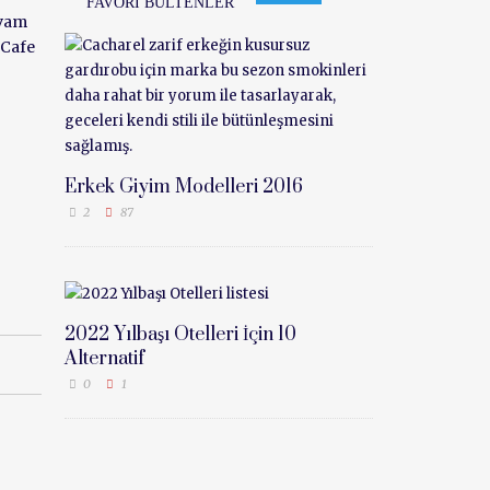
FAVORI BÜLTENLER
evam
 Cafe
Erkek Giyim Modelleri 2016
2
87
2022 Yılbaşı Otelleri İçin 10
Alternatif
0
1