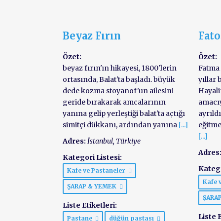
Beyaz Fırın
Fato
Özet:
Özet:
beyaz fırın'ın hikayesi, 1800'lerin
Fatma 
ortasında, Balat'ta başladı. büyük
yıllar
dede kozma stoyanof'un ailesini
Hayali
geride bırakarak amcalarının
amacıy
yanına gelip yerleştiği balat'ta açtığı
ayrıld
simitçi dükkanı, ardından yanına
[...]
eğitme
[...]
Adres:
İstanbul, Türkiye
Adres
Kategori Listesi:
Katego
Kafe ve Pastaneler
Kafe 
ŞARAP & YEMEK
ŞARA
Liste Etiketleri:
Liste E
Pastane
düğün pastası