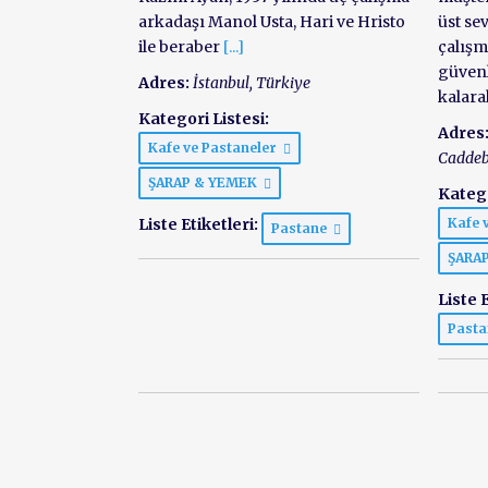
arkadaşı Manol Usta, Hari ve Hristo
üst se
ile beraber
[...]
çalışm
güvenl
Adres:
İstanbul, Türkiye
kalara
Kategori Listesi:
Adres
Kafe ve Pastaneler
Caddeb
ŞARAP & YEMEK
Katego
Liste Etiketleri:
Kafe 
Pastane
ŞARA
Liste E
Past