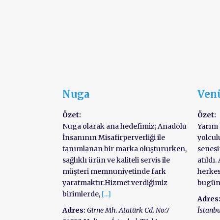
Nuga
Ven
Özet:
Özet:
Nuga olarak ana hedefimiz; Anadolu
Yarım 
İnsanının Misafirperverliği ile
yolcul
tanımlanan bir marka oluştururken,
senesi
sağlıklı ürün ve kaliteli servis ile
atıldı.
müşteri memnuniyetinde fark
herkes
yaratmaktır.Hizmet verdiğimiz
bugün
birimlerde,
[...]
Adres
Adres:
Girne Mh. Atatürk Cd. No:7
İstanbu