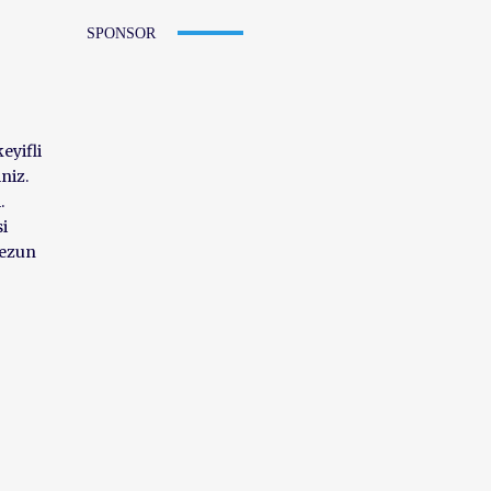
SPONSOR
eyifli
niz.
.
si
mezun