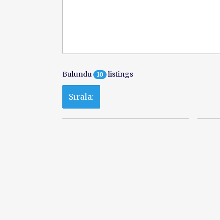
Bulundu
listings
10
Sırala: