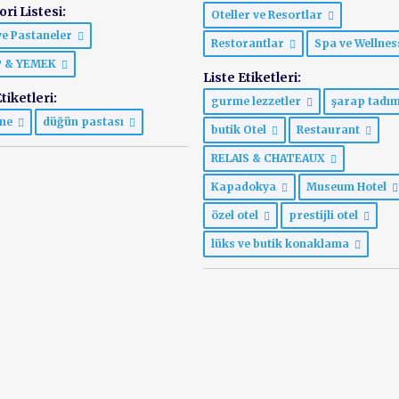
ri Listesi:
Oteller ve Resortlar
ve Pastaneler
Restorantlar
Spa ve Wellne
P & YEMEK
Liste Etiketleri:
tiketleri:
gurme lezzetler
şarap tadı
ane
düğün pastası
butik Otel
Restaurant
RELAIS & CHATEAUX
Kapadokya
Museum Hotel
özel otel
prestijli otel
lüks ve butik konaklama