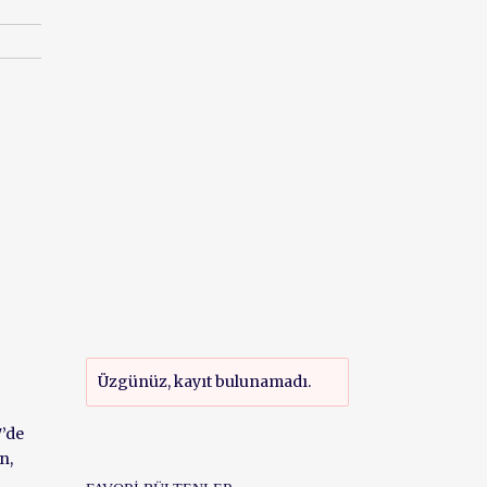
Üzgünüz, kayıt bulunamadı.
7’de
n,
n