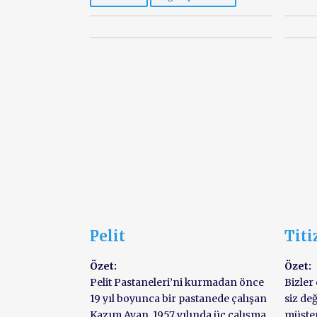
Pelit
Titi
Özet:
Özet:
Pelit Pastaneleri’ni kurmadan önce
Bizler 
19 yıl boyunca bir pastanede çalışan
siz değ
Kazım Ayan, 1957 yılında üç çalışma
müşter