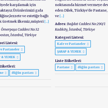
viyede karşılamak için
noktasında hizmet vermeye d
aktayız.Ürünlerimizi gıda
eden Dilek, Türkiye’de Pastane,
iğine,lezzete ve estetiğe bağlı
ve
[...]
k üretmek ilkemiz,müşteri
[...]
Adres:
Bağdat Caddesi No:290/1
:
Ömerpaşa Caddesi No:32
Kadıköy
,
İstanbul, Türkiye
ostan
,
İstanbul, Türkiye
Kategori Listesi:
ri Listesi:
Kafe ve Pastaneler
ve Pastaneler
ŞARAP & YEMEK
P & YEMEK
Liste Etiketleri:
tiketleri:
Pastane
düğün pastası
ane
düğün pastası