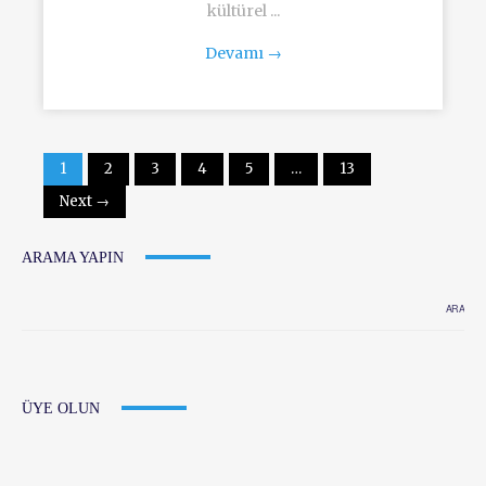
kültürel ...
Devamı
→
1
2
3
4
5
…
13
Next →
ARAMA YAPIN
ÜYE OLUN