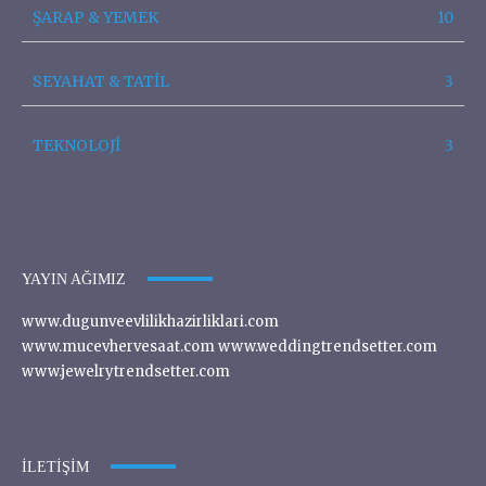
ŞARAP & YEMEK
10
SEYAHAT & TATİL
3
TEKNOLOJİ
3
YAYIN AĞIMIZ
www.dugunveevlilikhazirliklari.com
www.mucevhervesaat.com www.weddingtrendsetter.com
www.jewelrytrendsetter.com
İLETIŞIM