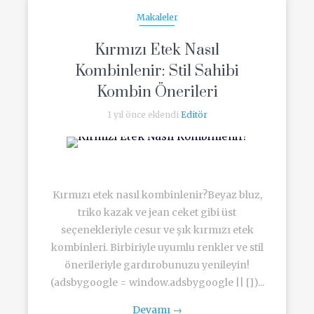
Makaleler
Kırmızı Etek Nasıl
Kombinlenir: Stil Sahibi
Kombin Önerileri
1 yıl önce eklendi
Editör
Kırmızı etek nasıl kombinlenir?Beyaz bluz,
triko kazak ve jean ceket gibi üst
seçenekleriyle cesur ve şık kırmızı etek
kombinleri. Birbiriyle uyumlu renkler ve stil
önerileriyle gardırobunuzu yenileyin!
(adsbygoogle = window.adsbygoogle || [])...
Devamı
→