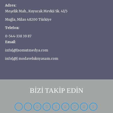
Adres:
Meşelik Mah., Kuyucak Mevkii Sk. 41/5
Muğla, Milas 48200 Türkiye
Telefon:
0-544-338 39 87
Email:
info[@]somutmedya.com
info[@] modaveluksyasam.com
BİZİ TAKİP EDİN