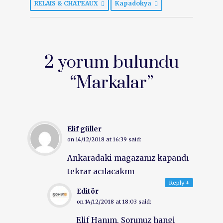
RELAIS & CHATEAUX
Kapadokya
2 yorum bulundu
“
Markalar
”
Elif güller
on
14/12/2018 at 16:39
said:
Ankaradaki magazanız kapandı
tekrar acılacakmı
Reply
↓
Editör
on
14/12/2018 at 18:03
said:
Elif Hanım, Sorunuz hangi