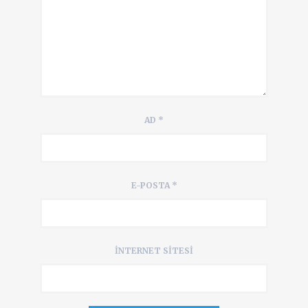
AD
*
E-POSTA
*
İNTERNET SITESI