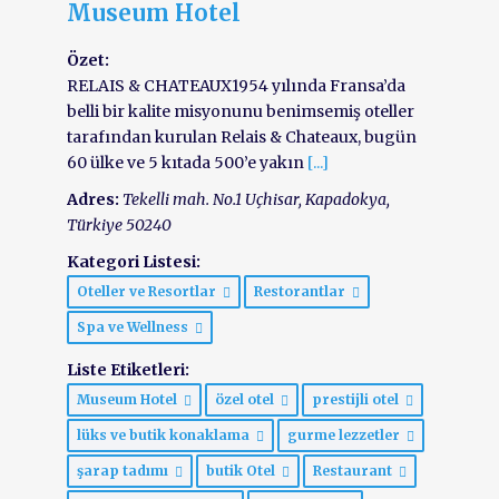
Museum Hotel
Özet:
RELAIS & CHATEAUX1954 yılında Fransa’da
belli bir kalite misyonunu benimsemiş oteller
tarafından kurulan Relais & Chateaux, bugün
60 ülke ve 5 kıtada 500’e yakın
[...]
Adres:
Tekelli mah. No.1 Uçhisar
, Kapadokya,
Türkiye
50240
Kategori Listesi:
Oteller ve Resortlar
Restorantlar
Spa ve Wellness
Liste Etiketleri:
Museum Hotel
özel otel
prestijli otel
lüks ve butik konaklama
gurme lezzetler
şarap tadımı
butik Otel
Restaurant