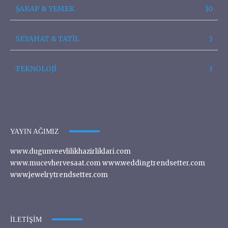
ŞARAP & YEMEK
10
SEYAHAT & TATİL
3
TEKNOLOJİ
3
YAYIN AĞIMIZ
www.dugunveevlilikhazirliklari.com
www.mucevhervesaat.com www.weddingtrendsetter.com
www.jewelrytrendsetter.com
İLETIŞIM