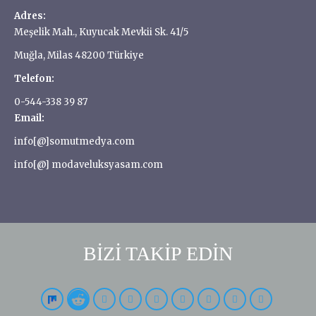
Adres:
Meşelik Mah., Kuyucak Mevkii Sk. 41/5
Muğla, Milas 48200 Türkiye
Telefon:
0-544-338 39 87
Email:
info[@]somutmedya.com
info[@] modaveluksyasam.com
BİZİ TAKİP EDİN