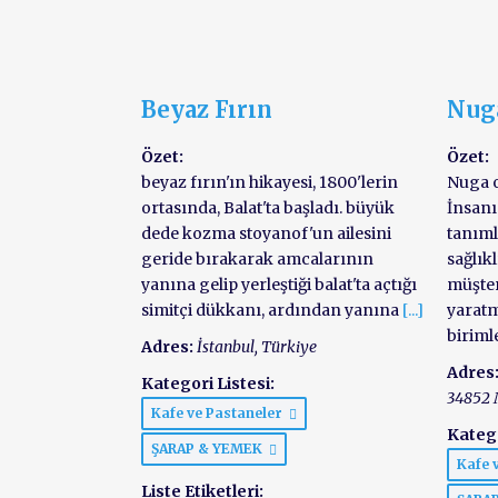
Beyaz Fırın
Nug
Özet:
Özet:
beyaz fırın'ın hikayesi, 1800'lerin
Nuga o
ortasında, Balat'ta başladı. büyük
İnsanı
dede kozma stoyanof'un ailesini
tanıml
geride bırakarak amcalarının
sağlıkl
yanına gelip yerleştiği balat'ta açtığı
müşte
simitçi dükkanı, ardından yanına
[...]
yaratm
biriml
Adres:
İstanbul, Türkiye
Adres
Kategori Listesi:
34852 
Kafe ve Pastaneler
Katego
ŞARAP & YEMEK
Kafe 
Liste Etiketleri: