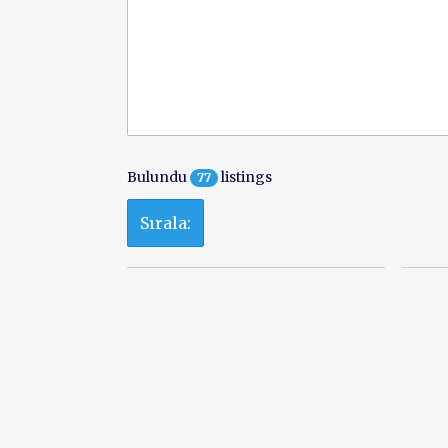
Bulundu
listings
77
Sırala: