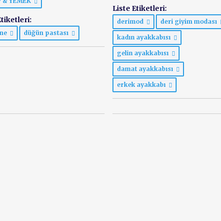
P & YEMEK
Liste Etiketleri:
tiketleri:
derimod
deri giyim modası
ane
düğün pastası
kadın ayakkabısı
gelin ayakkabısı
damat ayakkabısı
erkek ayakkabı