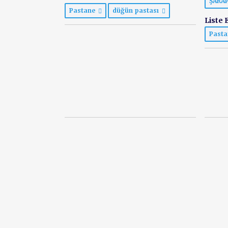
ŞARA
Pastane
düğün pastası
Liste E
Past