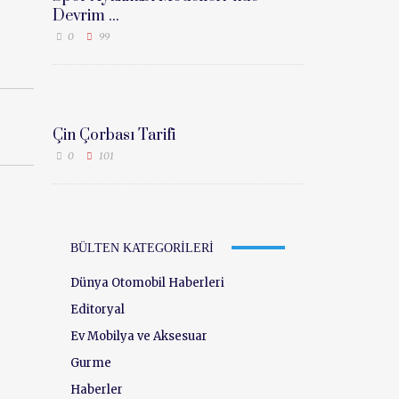
Devrim ...
0
99
Çin Çorbası Tarifi
0
101
BÜLTEN KATEGORILERI
Dünya Otomobil Haberleri
Editoryal
Ev Mobilya ve Aksesuar
Gurme
Haberler