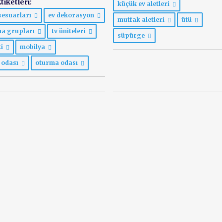
tiketleri:
küçük ev aletleri
sesuarları
ev dekorasyon
mutfak aletleri
ütü
ma grupları
tv üniteleri
süpürge
ti
mobilya
 odası
oturma odası