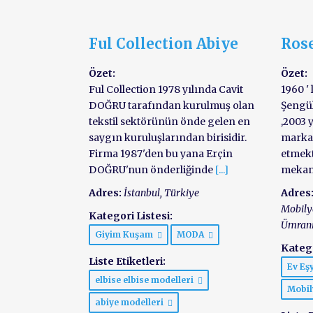
Ful Collection Abiye
Rose
Özet:
Özet:
Ful Collection 1978 yılında Cavit
1960 '
DOĞRU tarafından kurulmuş olan
Şengül
tekstil sektörünün önde gelen en
,2003 
saygın kuruluşlarından birisidir.
markas
Firma 1987'den bu yana Erçin
etmekt
DOĞRU'nun önderliğinde
[...]
mekan
Adres:
İstanbul, Türkiye
Adres
Mobilya
Kategori Listesi:
Ümran
Giyim Kuşam
MODA
Katego
Liste Etiketleri:
Ev Eş
elbise elbise modelleri
Mobi
abiye modelleri