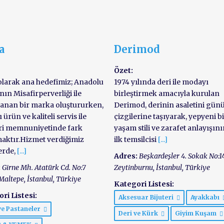
a
Derimod
Özet:
larak ana hedefimiz; Anadolu
1974 yılında deri ile modayı
nın Misafirperverliği ile
birleştirmek amacıyla kurulan
anan bir marka oluştururken,
Derimod, derinin asaletini gün
ı ürün ve kaliteli servis ile
çizgilerine taşıyarak, yepyeni b
ri memnuniyetinde fark
yaşam stili ve zarafet anlayışın
aktır.Hizmet verdiğimiz
ilk temsilcisi
[...]
erde,
[...]
Adres:
Beşkardeşler 4. Sokak No:1
:
Girne Mh. Atatürk Cd. No:7
Zeytinburnu
,
İstanbul, Türkiye
Maltepe
,
İstanbul, Türkiye
Kategori Listesi:
ri Listesi:
Aksesuar Bijuteri
Ayakkabı
ve Pastaneler
Deri ve Kürk
Giyim Kuşam