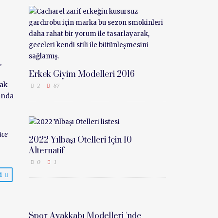
,
Erkek Giyim Modelleri 2016
mak
2
87
landa
üce
2022 Yılbaşı Otelleri İçin 10
Alternatif
0
1
ri
Spor Ayakkabı Modelleri 'nde