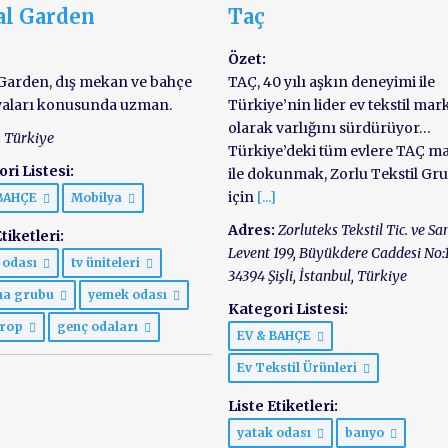
al Garden
Taç
Özet:
Garden, dış mekan ve bahçe
TAÇ, 40 yılı aşkın deneyimi ile
yaları konusunda uzman.
Türkiye’nin lider ev tekstil mar
olarak varlığını sürdürüyor…
:
Türkiye
Türkiye’deki tüm evlere TAÇ m
ri Listesi:
ile dokunmak, Zorlu Tekstil Gr
için
[...]
 BAHÇE
Mobilya
Adres:
Zorluteks Tekstil Tic. ve San
tiketleri:
Levent 199, Büyükdere Caddesi No:
 odası
tv üniteleri
34394 Şişli
,
İstanbul, Türkiye
ma grubu
yemek odası
Kategori Listesi:
ırop
genç odaları
EV & BAHÇE
Ev Tekstil Ürünleri
Liste Etiketleri:
yatak odası
banyo