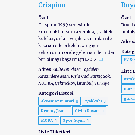
Crispino
Roy
Özet:
Özet:
Crispino, 1999 senesinde
Royal 
kurulduktan sonra yenilikçi, kaliteli
mobil
koleksiyonları ve şık tasarımları ile
Adres
kısa sürede erkek hazır giyim
Katego
sektörünün önde gelen isimlerinden
biri olmayı başarmıştır.2012
[...]
EV &
Adres:
Gültekin Plaza Taşdelen
Liste E
Kirazlıdere Mah. Kışla Cad. Sarnıç Sok.
yatak
NO:1 K:4
, Çekmeköy,
İstanbul, Türkiye
otur
Kategori Listesi:
gard
Aksesuar Bijuteri
Ayakkabı
Denim / Jean
Giyim Kuşam
MODA
Spor Giyim
Liste Etiketleri: