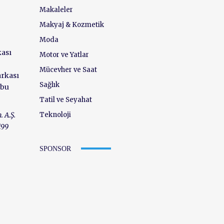
Makaleler
Makyaj & Kozmetik
Moda
kası
Motor ve Yatlar
Mücevher ve Saat
arkası
Sağlık
ubu
Tatil ve Seyahat
Teknoloji
. A.Ş.
199
SPONSOR