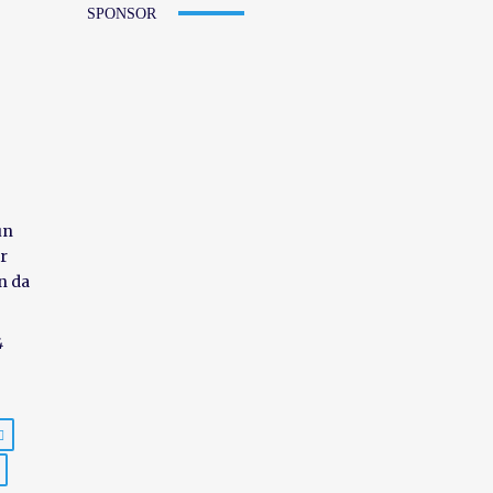
SPONSOR
ün
ir
ın da
4