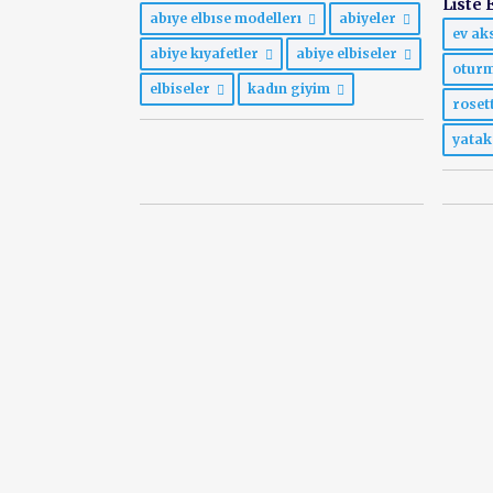
Liste E
abıye elbıse modellerı
abiyeler
ev ak
abiye kıyafetler
abiye elbiseler
otur
elbiseler
kadın giyim
roset
yatak