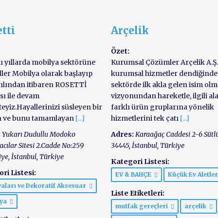
tti
Arçelik
Özet:
 lı yıllarda mobilya sektörüne
Kurumsal Çözümler Arçelik A.Ş.
ler Mobilya olarak başlayıp
kurumsal hizmetler dendiğinde
yılından itibaren ROSETTİ
sektörde ilk akla gelen isim ol
ı ile devam
vizyonundan hareketle, ilgili a
eyiz.Hayallerinizi süsleyen bir
farklı ürün gruplarına yönelik
 ve bunu tamamlayan
[...]
hizmetlerini tek çatı
[...]
:
Yukarı Dudullu Modoko
Adres:
Karaağaç Caddesi 2-6 Sütl
cılar Sitesi 2.Cadde No:259
34445
,
İstanbul, Türkiye
iye
,
İstanbul, Türkiye
Kategori Listesi:
ri Listesi:
EV & BAHÇE
Küçük Ev Aletle
yaları ve Dekoratif Aksesuar
Liste Etiketleri:
lya
mutfak gereçleri
arçelik