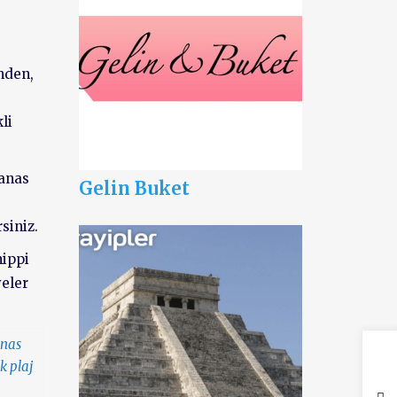
inden,
li
nanas
Gelin Buket
siniz.
hippi
yeler