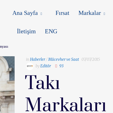
MARKALAR
BLOG
MAKALEL
Ana Sayfa
Fırsat
Markalar
İletişim
ENG
nyası
in
Haberler
/
Mücevher ve Saat
07/07/2015
by
Editör
93
Takı
Markaları