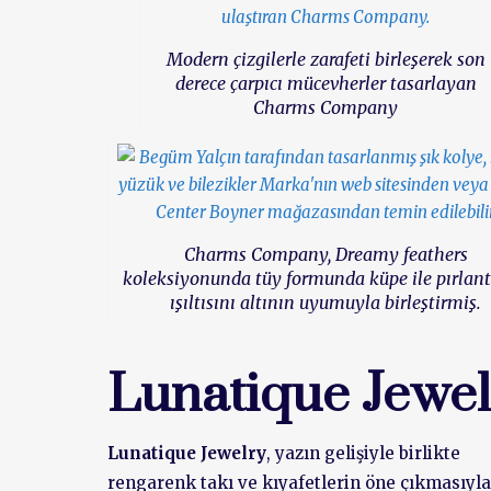
Modern çizgilerle zarafeti birleşerek son
derece çarpıcı mücevherler tasarlayan
Charms Company
Charms Company, Dreamy feathers
koleksiyonunda tüy formunda küpe ile pırlan
ışıltısını altının uyumuyla birleştirmiş.
Lunatique Jewel
Lunatique Jewelry
, yazın gelişiyle birlikte
rengarenk takı ve kıyafetlerin öne çıkmasıyla