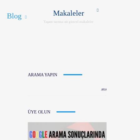
ER
İLETIŞIM
ENG
Makaleler
Blog
Yaşam tarzına ait güncel makaleler
ARAMA YAPIN
ÜYE OLUN