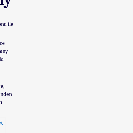
ny
onu ile
ece
any,
da
e,
sinden
n