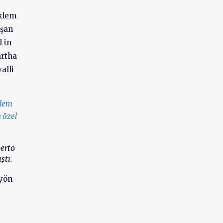
eklem
uşan
 in
rtha
alli
berto
ştı.
yön