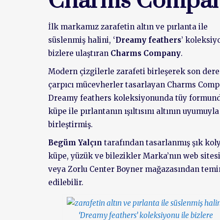
Charms Compa
İlk markamız zarafetin altın ve pırlanta ile
süslenmiş halini, ‘
Dreamy feathers
’ koleksiy
bizlere ulaştıran
Charms Company
.
Modern çizgilerle zarafeti birleşerek son der
çarpıcı mücevherler tasarlayan Charms Comp
Dreamy feathers koleksiyonunda tüy formun
küpe ile pırlantanın ışıltısını altının uyumuyla
birleştirmiş.
Begüm Yalçın
tarafından tasarlanmış şık koly
küpe, yüzük ve bilezikler Marka’nın web site
veya Zorlu Center Boyner mağazasından temi
edilebilir.