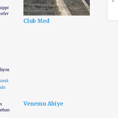
hippi
yeler
Club Med
ıyor.
Venemu Abiye
en
“urban