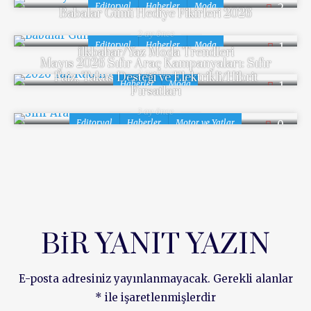
Editoryal
Haberler
Moda
2
Babalar Günü Hediye Fikirleri 2026
2 ay önce
Editoryal
Haberler
Moda
1
İlkbahar/Yaz Moda Trendleri
Mayıs 2026 Sıfır Araç Kampanyaları: Sıfır
2 ay önce
Faiz, Takas Desteği ve Elektrikli/Hibrit
Haberler
Moda
1
Fırsatları
3 ay önce
Editoryal
Haberler
Motor ve Yatlar
0
BIR YANIT YAZIN
E-posta adresiniz yayınlanmayacak.
Gerekli alanlar
*
ile işaretlenmişlerdir