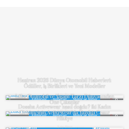
RELATED
POSTS
Haziran 2026 Dünya Otomobil Haberleri:
Ödüller, İş Birlikleri ve Yeni Modeller
1 ay önce
Lüks Otomobil ve Yaşam Tarzı Dünyasından
Editoryal
Haberler
Motor ve Yatlar
0
Öne Çıkanlar
Dossha Activewear nasıl doğdu? İki Kadın
1 ay önce
Girişimcinin Activewear’da Yazdığı Cesur
Editoryal
Haberler
Motor ve Yatlar
0
Hikâye
2 ay önce