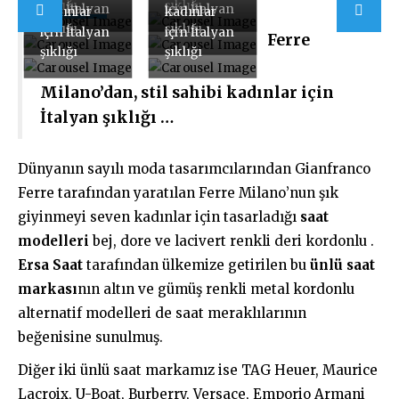
şıklığı
şıklığı
için İtalyan
için İtalyan
kadınlar
kadınlar
şıklığı
şıklığı
için İtalyan
için İtalyan
Ferre
şıklığı
şıklığı
Milano’dan, stil sahibi kadınlar için
İtalyan şıklığı …
Dünyanın sayılı moda tasarımcılarından Gianfranco
Ferre tarafından yaratılan Ferre Milano’nun şık
giyinmeyi seven kadınlar için tasarladığı
saat
modelleri
bej, dore ve lacivert renkli deri kordonlu .
Ersa Saat
tarafından ülkemize getirilen bu
ünlü saat
markası
nın altın ve gümüş renkli metal kordonlu
alternatif modelleri de saat meraklılarının
beğenisine sunulmuş.
Diğer iki ünlü saat markamız ise TAG Heuer, Maurice
Lacroix, U-Boat, Burberry, Versace, Emporio Armani