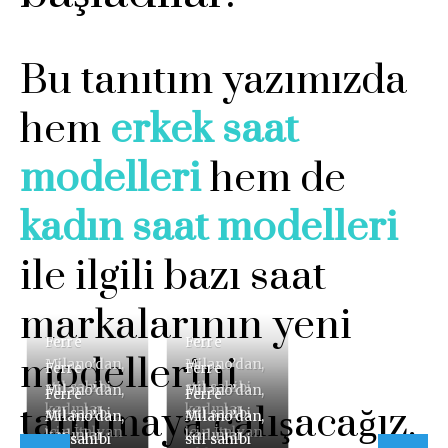
Bu tanıtım yazımızda
hem
erkek saat
modelleri
hem de
kadın saat modelleri
ile ilgili bazı saat
markalarının yeni
Ferre
Ferre
modellerini
Milano’dan,
Milano’dan,
Ferre
Ferre
stil sahibi
stil sahibi
Milano’dan,
Milano’dan,
Ferre
Ferre
tanıtmaya çalışacağız.
kadınlar
kadınlar
stil sahibi
stil sahibi
Milano’dan,
Milano’dan,
için İtalyan
için İtalyan
kadınlar
kadınlar
stil sahibi
stil sahibi