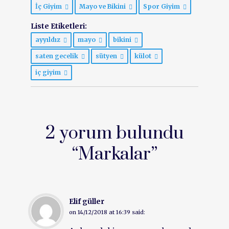
İç Giyim
Mayo ve Bikini
Spor Giyim
Liste Etiketleri:
ayyıldız
mayo
bikini
saten gecelik
sütyen
külot
iç giyim
2 yorum bulundu
“
Markalar
”
Elif güller
on
14/12/2018 at 16:39
said: