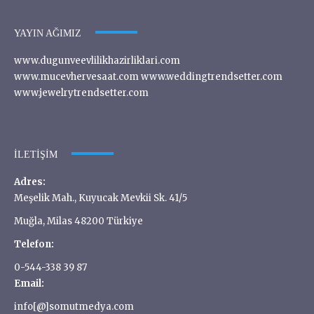
YAYIN AĞIMIZ
www.dugunveevlilikhazirliklari.com
www.mucevhervesaat.com www.weddingtrendsetter.com
www.jewelrytrendsetter.com
İLETIŞIM
Adres:
Meşelik Mah., Kuyucak Mevkii Sk. 41/5
Muğla, Milas 48200 Türkiye
Telefon:
0-544-338 39 87
Email:
info[@]somutmedya.com