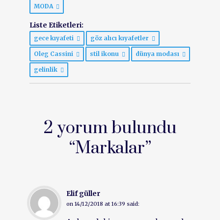
MODA
Liste Etiketleri:
gece kıyafeti
göz alıcı kıyafetler
Oleg Cassini
stil ikonu
dünya modası
gelinlik
2 yorum bulundu
“
Markalar
”
Elif güller
on
14/12/2018 at 16:39
said: