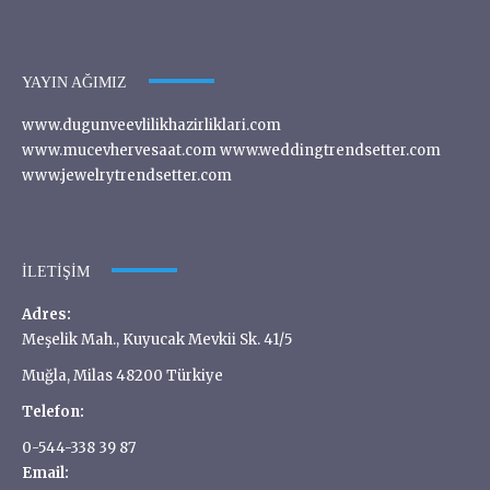
YAYIN AĞIMIZ
www.dugunveevlilikhazirliklari.com
www.mucevhervesaat.com www.weddingtrendsetter.com
www.jewelrytrendsetter.com
İLETIŞIM
Adres:
Meşelik Mah., Kuyucak Mevkii Sk. 41/5
Muğla, Milas 48200 Türkiye
Telefon:
0-544-338 39 87
Email: