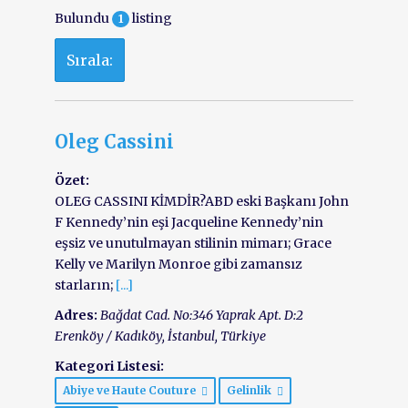
Bulundu
listing
1
Sırala:
Oleg Cassini
Özet:
OLEG CASSINI KİMDİR?ABD eski Başkanı John
F Kennedy’nin eşi Jacqueline Kennedy’nin
eşsiz ve unutulmayan stilinin mimarı; Grace
Kelly ve Marilyn Monroe gibi zamansız
starların;
[...]
Adres:
Bağdat Cad. No:346 Yaprak Apt. D:2
Erenköy / Kadıköy
,
İstanbul, Türkiye
Kategori Listesi:
Abiye ve Haute Couture
Gelinlik