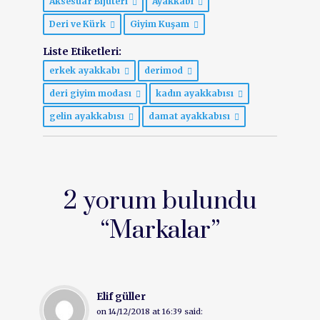
Aksesuar Bijuteri
Ayakkabı
Deri ve Kürk
Giyim Kuşam
Liste Etiketleri:
erkek ayakkabı
derimod
deri giyim modası
kadın ayakkabısı
gelin ayakkabısı
damat ayakkabısı
2 yorum bulundu
“
Markalar
”
Elif güller
on
14/12/2018 at 16:39
said: