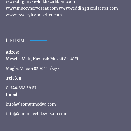
www.dugunveevlilikhazirliklari.com
www.mucevhervesaat.com www.weddingtrendsetter.com
www.jewelrytrendsetter.com
İLETIŞIM
Adres:
Meşelik Mah., Kuyucak Mevkii Sk. 41/5
Muğla, Milas 48200 Türkiye
Telefon:
0-544-338 39 87
Email:
info[@]somutmedya.com
info[@] modaveluksyasam.com