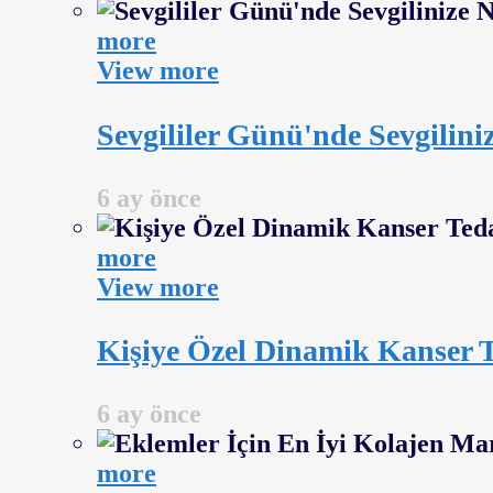
more
View more
Sevgililer Günü'nde Sevgilini
6 ay önce
more
View more
Kişiye Özel Dinamik Kanser T
6 ay önce
more