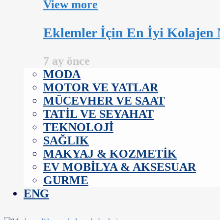
View more
Eklemler İçin En İyi Kolajen
7 ay önce
MODA
MOTOR VE YATLAR
MÜCEVHER VE SAAT
TATIL VE SEYAHAT
TEKNOLOJI
SAĞLIK
MAKYAJ & KOZMETIK
EV MOBILYA & AKSESUAR
GURME
ENG