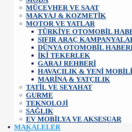
MÜCEVHER VE SAAT
MAKYAJ & KOZMETIK
MOTOR VE YATLAR
TÜRKIYE OTOMOBIL HAB
SIFIR ARAÇ KAMPANYALA
DÜNYA OTOMOBIL HABER
İKI TEKERLEK
GARAJ REHBERI
HAVACILIK & YENI MOBIL
MARINA & YATÇILIK
TATIL VE SEYAHAT
GURME
TEKNOLOJI
SAĞLIK
EV MOBILYA VE AKSESUAR
MAKALELER