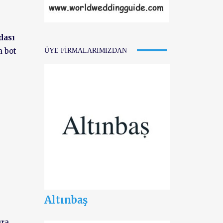
dası
a bot
ÜYE FIRMALARIMIZDAN
Altınbaş
ra,