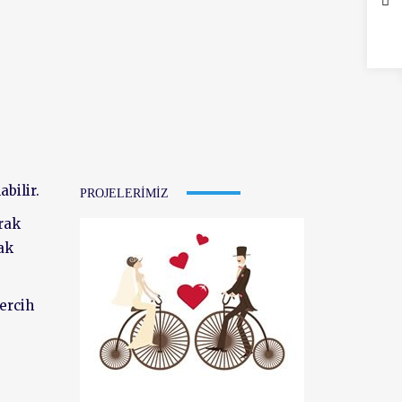
bilir.
PROJELERIMIZ
arak
cak
tercih