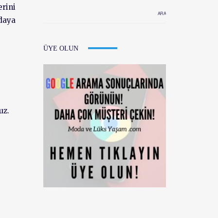
erini
odaya
ÜYE OLUN
uz.