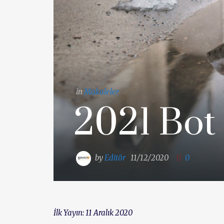
in
Makaleler
2021 Bot
by
Editör
11/12/2020
0
İlk Yayın: 11 Aralık 2020