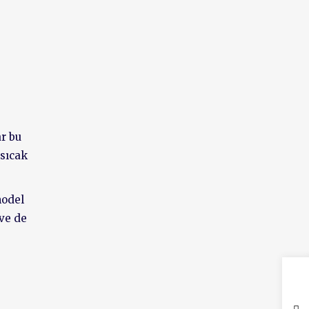
ar bu
 sıcak
model
 ve de