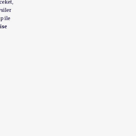
ceket,
siler
p ile
ise