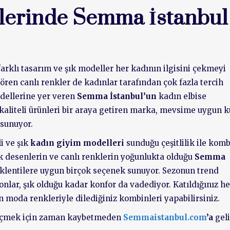
lerinde Semma İstanbul
farklı tasarım ve şık modeller her kadının ilgisini çekmeyi
gören canlı renkler de kadınlar tarafından çok fazla tercih
odellerine yer veren
Semma İstanbul’un
kadın elbise
 kaliteli ürünleri bir araya getiren marka, mevsime uygun 
 sunuyor.
i ve şık
kadın giyim modelleri
sunduğu çeşitlilik ile kom
k desenlerin ve canlı renklerin yoğunlukta olduğu
Semma
eklentilere uygun birçok seçenek sunuyor. Sezonun trend
nlar, şık olduğu kadar konfor da vadediyor. Katıldığınız he
 moda renkleriyle dilediğiniz kombinleri yapabilirsiniz.
 seçmek için zaman kaybetmeden
Semmaistanbul.com
’a
geli