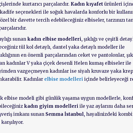
işlerinde kurtarıcı parçalardır.
Kadın kıyafet
ürünleri için
 kadife seçenekleri ile soğuk havalarda konforlu bir kullan
el bir davette tercih edebileceğiniz elbiseler, tarzınızı ta
arçalarıdır.
aylığı sunan
kadın elbise modelleri,
şıklığı ve çeşitli detay
eceğiniz tül kol detaylı, dantel yaka detaylı modeller ile
 şıklığının en önemli parçalarından ceket ve pantolonlar, şık
nan kadınlar V yaka çiçek desenli Helen kumaş elbiseler ile
ik giyimden vazgeçmeyen kadınlar ise siyah kruvaze yaka kre
çıkarabilir. Kadınlar
elbise modelleri
içinde belirleyeceği 
lük elbise modeli gibi günlük yaşama uygun modellerle, kon
bileceğiniz
kadın giyim modelleri
ile yaz aylarını daha ser
lışveriş imkanı sunan
Semma İstanbul,
hayalinizdeki kombi
 karşılıyor.