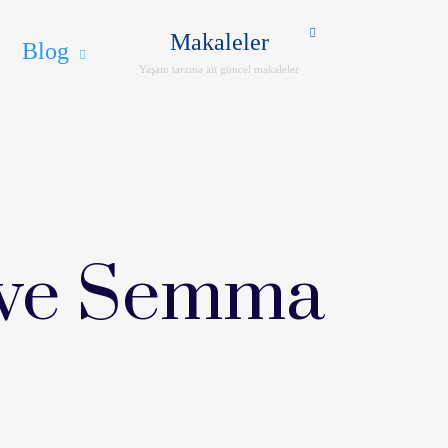
ER
İLETIŞIM
ENG
Makaleler
Blog
Yaşam tarzına ait güncel makaleler
i ve Semma