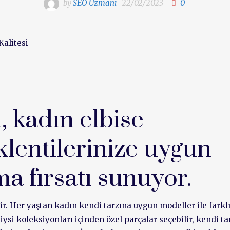
by
SEO Uzmanı
22/02/2023
0
 kadın elbise
klentilerinize uygun
a fırsatı sunuyor.
ir. Her yaştan kadın kendi tarzına uygun modeller ile farkl
si koleksiyonları içinden özel parçalar seçebilir, kendi tar