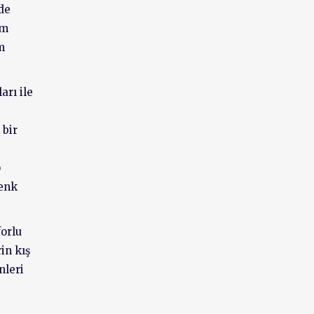
de
ım
m
ları ile
 bir
p
renk
forlu
in kış
nleri