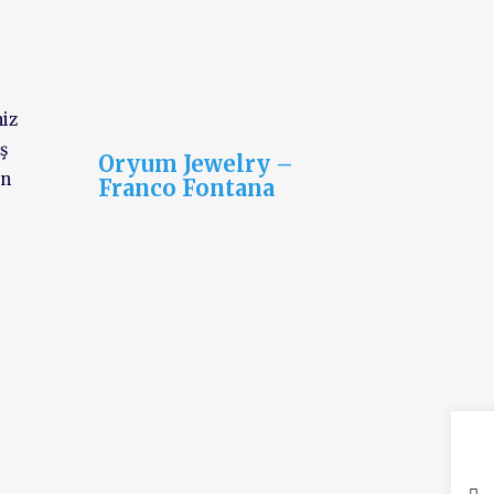
niz
ş
Oryum Jewelry –
an
Franco Fontana