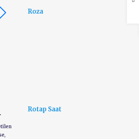
Roza
i
Rotap Saat
tilen
se,