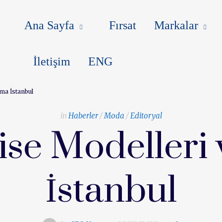
MARKALAR
BLOG
MAKALEL
Ana Sayfa
Fırsat
Markalar
İletişim
ENG
ma İstanbul
in
Haberler
/
Moda
/
Editoryal
ise Modeller
İstanbul