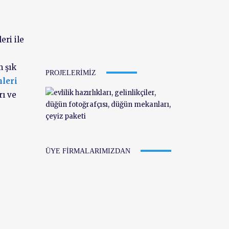
eri ile
m şık
PROJELERIMIZ
nleri
rı ve
ÜYE FIRMALARIMIZDAN