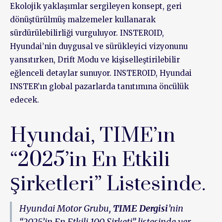
Ekolojik yaklaşımlar sergileyen konsept, geri
dönüştürülmüş malzemeler kullanarak
sürdürülebilirliği vurguluyor. INSTEROID,
Hyundai’nin duygusal ve sürükleyici vizyonunu
yansıtırken, Drift Modu ve kişiselleştirilebilir
eğlenceli detaylar sunuyor. INSTEROID, Hyundai
INSTER’ın global pazarlarda tanıtımına öncülük
edecek.
Hyundai, TIME’ın
“2025’in En Etkili
Şirketleri” Listesinde.
Hyundai Motor Grubu,
TIME Dergisi
’nin
“2025’in En Etkili 100 Şirketi” listesinde yer