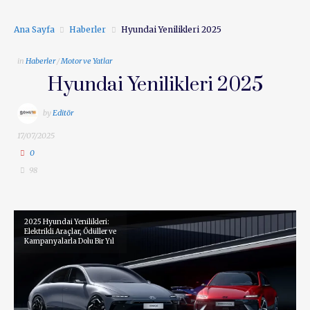
Ana Sayfa
Haberler
Hyundai Yenilikleri 2025
in
Haberler
/
Motor ve Yatlar
Hyundai Yenilikleri 2025
by
Editör
17/07/2025
0
98
2025 Hyundai Yenilikleri:
Elektrikli Araçlar, Ödüller ve
Kampanyalarla Dolu Bir Yıl