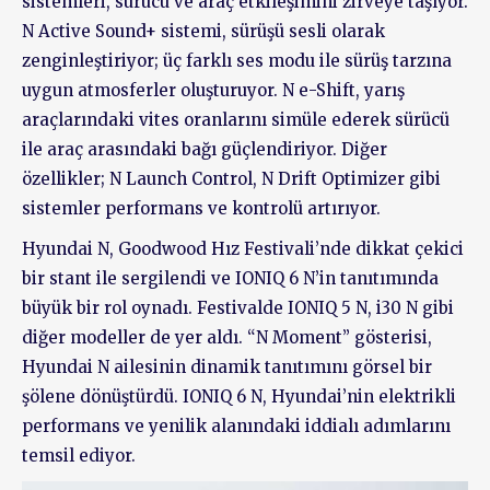
sistemleri, sürücü ve araç etkileşimini zirveye taşıyor.
N Active Sound+ sistemi, sürüşü sesli olarak
zenginleştiriyor; üç farklı ses modu ile sürüş tarzına
uygun atmosferler oluşturuyor. N e-Shift, yarış
araçlarındaki vites oranlarını simüle ederek sürücü
ile araç arasındaki bağı güçlendiriyor. Diğer
özellikler; N Launch Control, N Drift Optimizer gibi
sistemler performans ve kontrolü artırıyor.
Hyundai N, Goodwood Hız Festivali’nde dikkat çekici
bir stant ile sergilendi ve IONIQ 6 N’in tanıtımında
büyük bir rol oynadı. Festivalde IONIQ 5 N, i30 N gibi
diğer modeller de yer aldı. “N Moment” gösterisi,
Hyundai N ailesinin dinamik tanıtımını görsel bir
şölene dönüştürdü. IONIQ 6 N, Hyundai’nin elektrikli
performans ve yenilik alanındaki iddialı adımlarını
temsil ediyor.