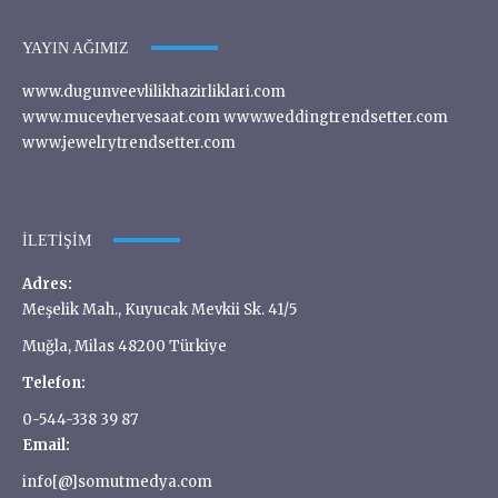
YAYIN AĞIMIZ
www.dugunveevlilikhazirliklari.com
www.mucevhervesaat.com www.weddingtrendsetter.com
www.jewelrytrendsetter.com
İLETIŞIM
Adres:
Meşelik Mah., Kuyucak Mevkii Sk. 41/5
Muğla, Milas 48200 Türkiye
Telefon:
0-544-338 39 87
Email:
info[@]somutmedya.com