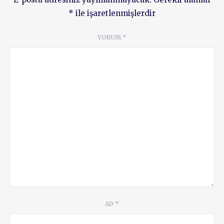
*
ile işaretlenmişlerdir
YORUM
*
AD
*