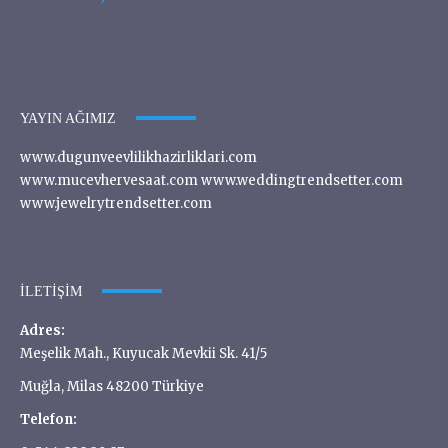
YAYIN AĞIMIZ
www.dugunveevlilikhazirliklari.com
www.mucevhervesaat.com www.weddingtrendsetter.com
www.jewelrytrendsetter.com
İLETIŞIM
Adres:
Meşelik Mah., Kuyucak Mevkii Sk. 41/5
Muğla, Milas 48200 Türkiye
Telefon: