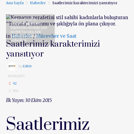
Ana Sayfa
Haberler
Saatlerimiz karakterimizi yansıtıyor
Raymond Weil’in
saatsever kadınların
beğenisine sunduğu yeni
modeli Toccata, fark
in
Haberler
/
Mücevher ve Saat
yaratan tasarımıyla
cezbediyor.
Saatlerimiz karakterimizi
yansıtıyor
by
Editör
30/10/2015
92
950
İlk Yayın: 30 Ekim 2015
Saatlerimiz