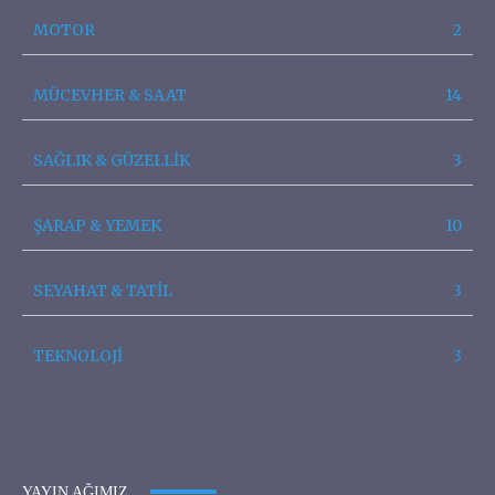
MOTOR
2
MÜCEVHER & SAAT
14
SAĞLIK & GÜZELLİK
3
ŞARAP & YEMEK
10
SEYAHAT & TATİL
3
TEKNOLOJİ
3
YAYIN AĞIMIZ