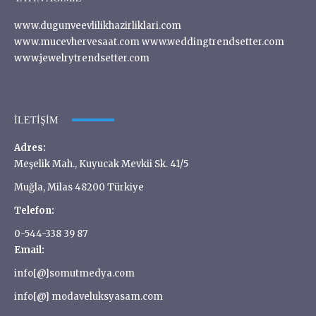
www.dugunveevlilikhazirliklari.com
www.mucevhervesaat.com www.weddingtrendsetter.com
www.jewelrytrendsetter.com
İLETIŞIM
Adres:
Meşelik Mah., Kuyucak Mevkii Sk. 41/5
Muğla, Milas 48200 Türkiye
Telefon:
0-544-338 39 87
Email:
info[@]somutmedya.com
info[@] modaveluksyasam.com