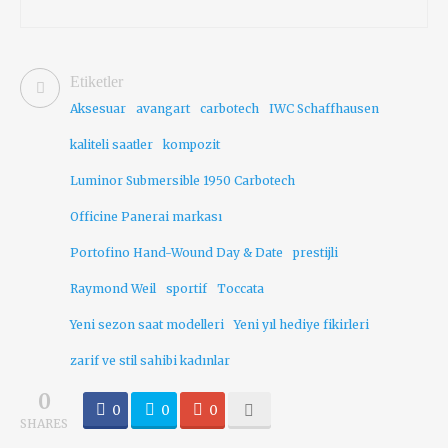
Etiketler
Aksesuar
avangart
carbotech
IWC Schaffhausen
kaliteli saatler
kompozit
Luminor Submersible 1950 Carbotech
Officine Panerai markası
Portofino Hand-Wound Day & Date
prestijli
Raymond Weil
sportif
Toccata
Yeni sezon saat modelleri
Yeni yıl hediye fikirleri
zarif ve stil sahibi kadınlar
0
0
0
0
SHARES