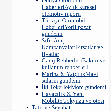
Dünya Otomobil
Haberleri
Aylık küresel
otomotiv raporu
Türkiye Otomobil
Haberleri
Yerli pazar
gündemi
Sıfır Araç
Kampanyaları
Fırsatlar ve
fiyatlar
Garaj Rehberleri
Bakım ve
kullanım rehberleri
Marina & Yatçılık
Mavi
suların gündemi
İki Tekerlek
Moto gündemi
Havacılık & Yeni
Mobilite
Gökyüzü ve ötesi
Tatil ve Seyahat