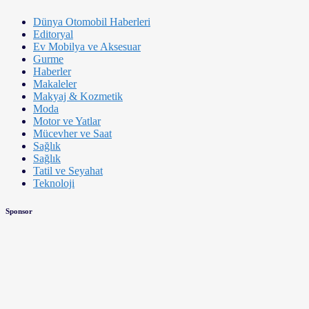
Dünya Otomobil Haberleri
Editoryal
Ev Mobilya ve Aksesuar
Gurme
Haberler
Makaleler
Makyaj & Kozmetik
Moda
Motor ve Yatlar
Mücevher ve Saat
Sağlık
Sağlık
Tatil ve Seyahat
Teknoloji
Sponsor