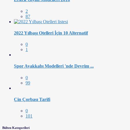
2
87
2022 Yılbaşı Otelleri İçin 10 Alternatif
0
1
Spor Ayakkabı Modelleri 'nde Devrim ...
0
99
Çin Çorbası Tarifi
0
101
Bülten Kategorileri