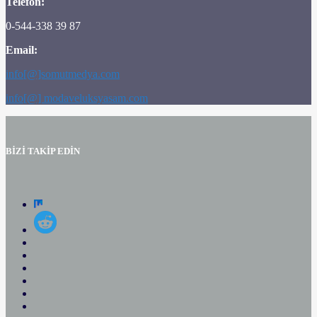
Telefon:
0-544-338 39 87
Email:
info[@]somutmedya.com
info[@] modaveluksyasam.com
BİZİ TAKİP EDİN