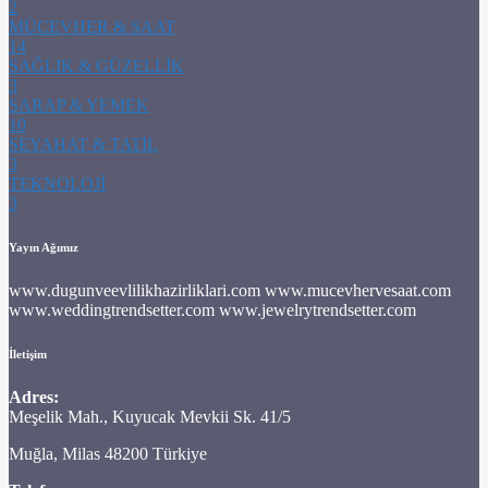
2
MÜCEVHER & SAAT
14
SAĞLIK & GÜZELLİK
3
ŞARAP & YEMEK
10
SEYAHAT & TATİL
3
TEKNOLOJİ
3
Yayın Ağımız
www.dugunveevlilikhazirliklari.com www.mucevhervesaat.com
www.weddingtrendsetter.com www.jewelrytrendsetter.com
İletişim
Adres:
Meşelik Mah., Kuyucak Mevkii Sk. 41/5
Muğla, Milas 48200 Türkiye