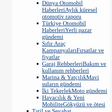
Dünya Otomobil
Haberleri
Aylık küresel
otomotiv raporu
Türkiye Otomobil
Haberleri
Yerli pazar
gündemi
Sıfır Araç
Kampanyaları
Fırsatlar ve
fiyatlar
Garaj Rehberleri
Bakım ve
kullanım rehberleri
Marina & Yatçılık
Mavi
suların gündemi
İki Tekerlek
Moto gündemi
Havacılık & Yeni
Mobilite
Gökyüzü ve ötesi
Tatil ve Seyahat