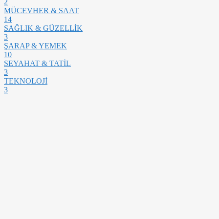
2
MÜCEVHER & SAAT
14
SAĞLIK & GÜZELLİK
3
ŞARAP & YEMEK
10
SEYAHAT & TATİL
3
TEKNOLOJİ
3