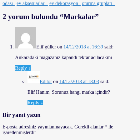
odası
ev aksesuarları
ev dekorasyon
oturma grupları
2 yorum bulundu “
Markalar
”
Elif güller
on
14/12/2018 at 16:39
said:
Ankaradaki magazanız kapandı tekrar acılacakmı
Reply
↓
Editör
on
14/12/2018 at 18:03
said:
Elif Hanım, Sorunuz hangi marka içindir?
Reply
↓
Bir yanıt yazın
E-posta adresiniz yayınlanmayacak.
Gerekli alanlar
*
ile
işaretlenmişlerdir