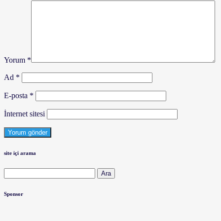
Yorum
*
Ad
*
E-posta
*
İnternet sitesi
site içi arama
Arama:
Sponsor