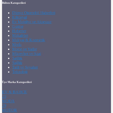
Bülten Kategorileri
Dünya Otomobil Haberleri
Editoryal
Ev Mobilya ve Aksesuar
Gurme
Haberler
Makaleler
Makyaj & Kozmetik
Moda
Motor ve Yatlar
Mücevher ve Saat
Sağlık
Sağlık
Tatil ve Seyahat
Teknoloji
Üye Marka Kategorileri
EV & BAHÇE
23
MODA
29
MOTOR