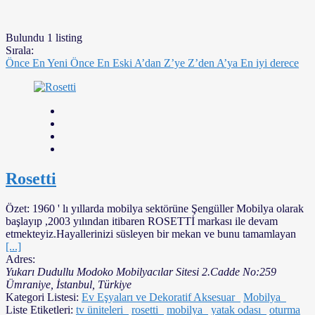
Bulundu
1
listing
Sırala:
Önce En Yeni
Önce En Eski
A’dan Z’ye
Z’den A’ya
En iyi derece
Rosetti
Özet:
1960 ' lı yıllarda mobilya sektörüne Şengüller Mobilya olarak
başlayıp ,2003 yılından itibaren ROSETTİ markası ile devam
etmekteyiz.Hayallerinizi süsleyen bir mekan ve bunu tamamlayan
[...]
Adres:
Yukarı Dudullu Modoko Mobilyacılar Sitesi 2.Cadde No:259
Ümraniye
,
İstanbul, Türkiye
Kategori Listesi:
Ev Eşyaları ve Dekoratif Aksesuar
Mobilya
Liste Etiketleri:
tv üniteleri
rosetti
mobilya
yatak odası
oturma