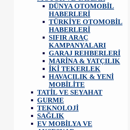
DÜNYA OTOMOBIL
HABERLERI
TÜRKIYE OTOMOBIL
HABERLERI
SIFIR ARAÇ
KAMPANYALARI
GARAJ REHBERLERI
MARINA & YATÇILIK
İKI TEKERLEK
HAVACILIK & YENI
MOBILITE
TATIL VE SEYAHAT
GURME
TEKNOLOJI
SAĞLIK
EV MOBILYA VE