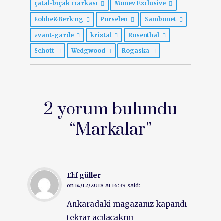
çatal-bıçak markası
Monev Exclusive
Robbe&Berking
Porselen
Sambonet
avant-garde
kristal
Rosenthal
Schott
Wedgwood
Rogaska
2 yorum bulundu
“
Markalar
”
Elif güller
on
14/12/2018 at 16:39
said:
Ankaradaki magazanız kapandı
tekrar acılacakmı