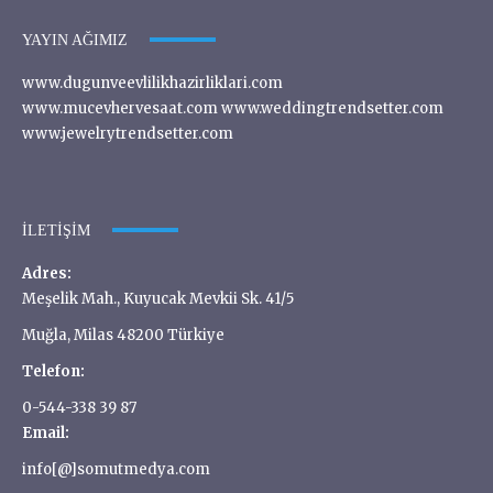
YAYIN AĞIMIZ
www.dugunveevlilikhazirliklari.com
www.mucevhervesaat.com www.weddingtrendsetter.com
www.jewelrytrendsetter.com
İLETIŞIM
Adres:
Meşelik Mah., Kuyucak Mevkii Sk. 41/5
Muğla, Milas 48200 Türkiye
Telefon:
0-544-338 39 87
Email:
info[@]somutmedya.com