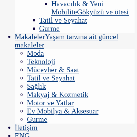
Havacılık & Yeni
Mobilite
Gökyüzü ve ötesi
Tatil ve Seyahat
Gurme
Makaleler
Yaşam tarzına ait güncel
makaleler
Moda
Teknoloji
Mücevher & Saat
Tatil ve Seyahat
Sağlık
Makyaj & Kozmetik
Motor ve Yatlar
Ev Mobilya & Aksesuar
Gurme
İletişim
ENG