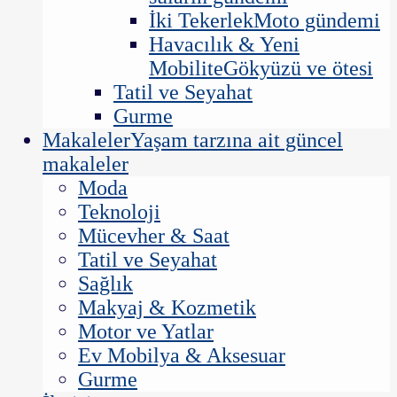
İki Tekerlek
Moto gündemi
Havacılık & Yeni
Mobilite
Gökyüzü ve ötesi
Tatil ve Seyahat
Gurme
Makaleler
Yaşam tarzına ait güncel
makaleler
Moda
Teknoloji
Mücevher & Saat
Tatil ve Seyahat
Sağlık
Makyaj & Kozmetik
Motor ve Yatlar
Ev Mobilya & Aksesuar
Gurme