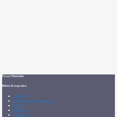
Favori Makaleler
Bülten Kategorileri
Editoryal
Ev Mobilya ve Aksesuar
Gurme
Haberler
Makaleler