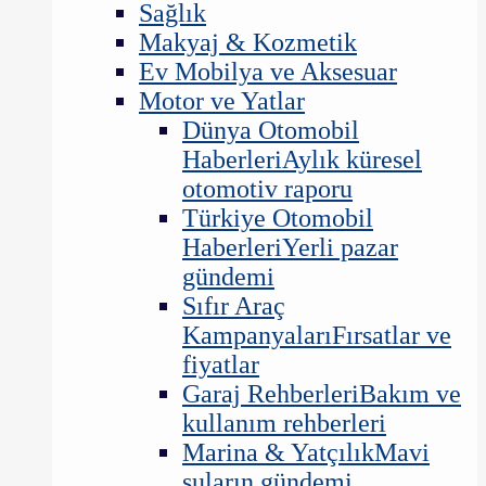
Sağlık
Makyaj & Kozmetik
Ev Mobilya ve Aksesuar
Motor ve Yatlar
Dünya Otomobil
Haberleri
Aylık küresel
otomotiv raporu
Türkiye Otomobil
Haberleri
Yerli pazar
gündemi
Sıfır Araç
Kampanyaları
Fırsatlar ve
fiyatlar
Garaj Rehberleri
Bakım ve
kullanım rehberleri
Marina & Yatçılık
Mavi
suların gündemi