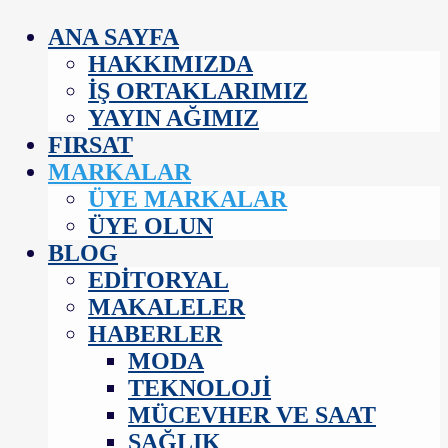
ANA SAYFA
HAKKIMIZDA
İŞ ORTAKLARIMIZ
YAYIN AĞIMIZ
FIRSAT
MARKALAR
ÜYE MARKALAR
ÜYE OLUN
BLOG
EDITORYAL
MAKALELER
HABERLER
MODA
TEKNOLOJI
MÜCEVHER VE SAAT
SAĞLIK