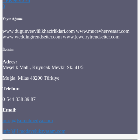
TEKNOLOJİ
3
Yayın Ağımız
www.dugunveevlilikhazirliklari.com www.mucevhervesaat.com
www.weddingtrendsetter.com www.jewelrytrendsetter.com
İletişim
Adres:
Meşelik Mah., Kuyucak Mevkii Sk. 41/5
Muğla, Milas 48200 Türkiye
Telefon:
0-544-338 39 87
Email:
info[@]somutmedya.com
info[@] modaveluksyasam.com