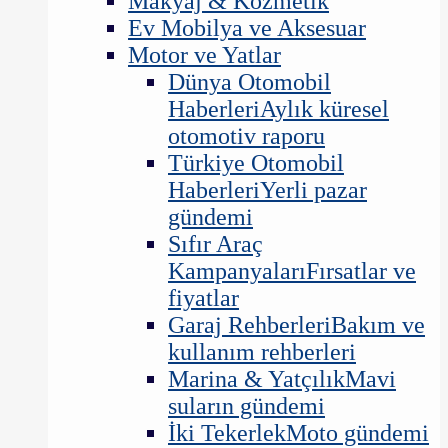
Makyaj & Kozmetik
Ev Mobilya ve Aksesuar
Motor ve Yatlar
Dünya Otomobil
Haberleri
Aylık küresel
otomotiv raporu
Türkiye Otomobil
Haberleri
Yerli pazar
gündemi
Sıfır Araç
Kampanyaları
Fırsatlar ve
fiyatlar
Garaj Rehberleri
Bakım ve
kullanım rehberleri
Marina & Yatçılık
Mavi
suların gündemi
İki Tekerlek
Moto gündemi