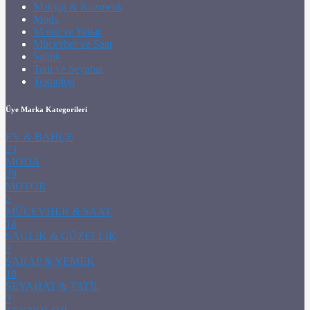
Makyaj & Kozmetik
Moda
Motor ve Yatlar
Mücevher ve Saat
Sağlık
Tatil ve Seyahat
Teknoloji
Üye Marka Kategorileri
EV & BAHÇE
23
MODA
29
MOTOR
2
MÜCEVHER & SAAT
14
SAĞLIK & GÜZELLİK
3
ŞARAP & YEMEK
10
SEYAHAT & TATİL
3