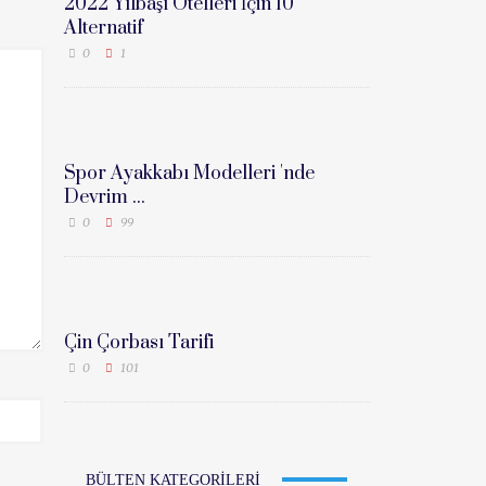
2022 Yılbaşı Otelleri İçin 10
Alternatif
0
1
Spor Ayakkabı Modelleri 'nde
Devrim ...
0
99
Çin Çorbası Tarifi
0
101
BÜLTEN KATEGORILERI