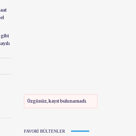
saat
el
 gibi
ayılı
Üzgünüz, kayıt bulunamadı.
FAVORI BÜLTENLER