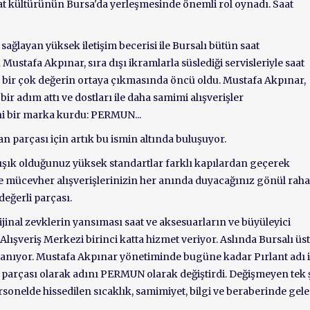
aat kültürünün Bursa'da yerleşmesinde önemli rol oynadı. Saat
ağlayan yüksek iletişim becerisi ile Bursalı bütün saat
stafa Akpınar, sıra dışı ikramlarla süslediği servisleriyle saat
n bir çok değerin ortaya çıkmasında öncü oldu. Mustafa Akpınar,
bir adım attı ve dostları ile daha samimi alışverişler
eni bir marka kurdu: PERMUN...
n parçası için artık bu ismin altında buluşuyor.
alışık olduğunuz yüksek standartlar farklı kapılardan geçerek
e mücevher alışverişlerinizin her anında duyacağınız gönül rahat
değerli parçası.
rijinal zevklerin yansıması saat ve aksesuarların ve büyüleyici
şveriş Merkezi birinci katta hizmet veriyor. Aslında Bursalı üst
tanıyor. Mustafa Akpınar yönetiminde bugüne kadar Pırlant adı i
 parçası olarak adını PERMUN olarak değiştirdi. Değişmeyen tek 
sonelde hissedilen sıcaklık, samimiyet, bilgi ve beraberinde gel