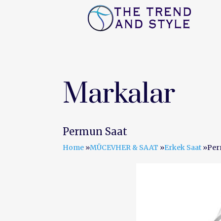
ANA SAYFA
FIRSAT
Markalar
Permun Saat
Home
»
MÜCEVHER & SAAT
»
Erkek Saat
»
Per