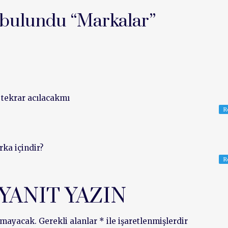
bulundu “
Markalar
”
tekrar acılacakmı
R
ka içindir?
R
 YANIT YAZIN
nmayacak.
Gerekli alanlar
*
ile işaretlenmişlerdir