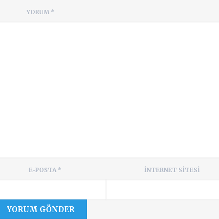
YORUM
*
E-POSTA
*
İNTERNET SITESI