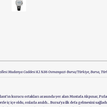
allesi Mudanya Caddesi K.1 N.86 Osmangazi-Bursa/Türkiye
,
Bursa, Tür
ant'ın kurucu ortakları arasında yer alan Mustafa Akpınar, Pırl
erle iç içe oldu, onlarla anıldı... Bursa'ya ilk defa gelmesini sağlad