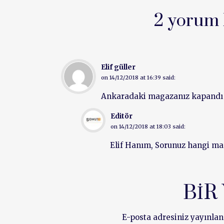
2 yorum 
Elif güller
on
14/12/2018 at 16:39
said:
Ankaradaki magazanız kapandı 
Editör
on
14/12/2018 at 18:03
said:
Elif Hanım, Sorunuz hangi mar
BIR
E-posta adresiniz yayınla