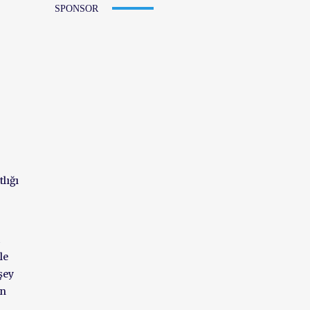
SPONSOR
lığı
le
şey
en