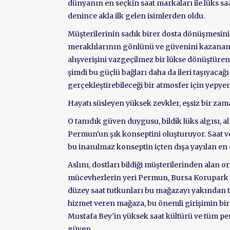
dünyanın en seçkin saat markaları ile lüks s
denince akla ilk gelen isimlerden oldu.
Müşterilerinin sadık birer dosta dönüşmesini s
meraklılarının gönlünü ve güvenini kazanan Mu
alışverişini vazgeçilmez bir lükse dönüştüre
şimdi bu güçlü bağları daha da ileri taşıyacağı 
gerçekleştirebileceği bir atmosfer için yepy
Hayatı süsleyen yüksek zevkler, eşsiz bir zama
O tanıdık güven duygusu, bildik lüks algısı, 
Permun'un şık konseptini oluşturuyor. Saat v
bu inanılmaz konseptin içten dışa yayılan en 
Aslını, dostları bildiği müşterilerinden alan o
mücevherlerin yeri Permun, Bursa Korupark Alı
düzey saat tutkunları bu mağazayı yakından 
hizmet veren mağaza, bu önemli girişimin bir
Mustafa Bey'in yüksek saat kültürü ve tüm per
güven...