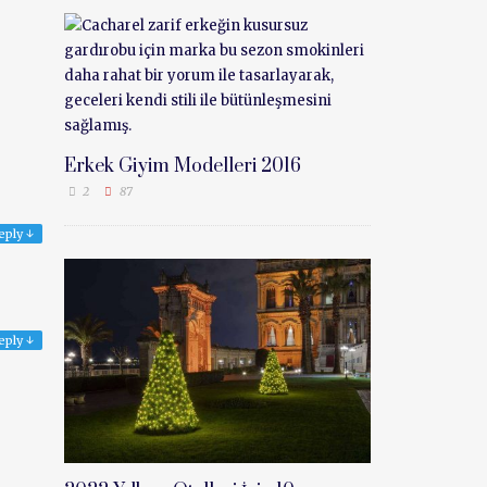
Erkek Giyim Modelleri 2016
2
87
eply
↓
eply
↓