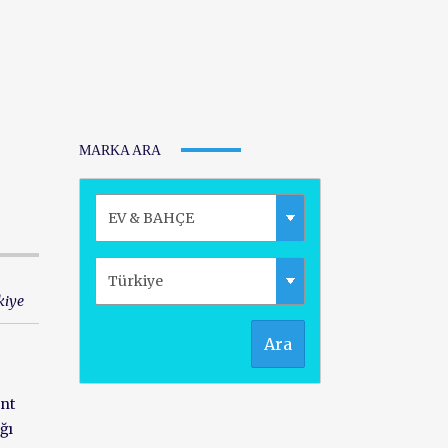
MARKA ARA
kiye
Ara
ant
ığı