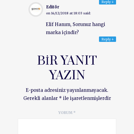
Reply
↓
Editör
on
14/12/2018 at 18:03
said:
Elif Hanım, Sorunuz hangi
marka içindir?
Reply
↓
BIR YANIT
YAZIN
E-posta adresiniz yayınlanmayacak.
Gerekli alanlar
*
ile işaretlenmişlerdir
YORUM
*