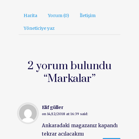
Harita
Yorum (0)
İletişim
Yöneticiye yaz
2 yorum bulundu
“
Markalar
”
Elif güller
on
14/12/2018 at 16:39
said:
Ankaradaki magazanız kapandı
tekrar acılacakmı