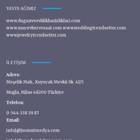
YAYIN AĞIMIZ
www.dugunveevlilikhazirliklari.com
www.mucevhervesaat.com www.weddingtrendsetter.com
www.jewelrytrendsetter.com
İLETIŞIM
Adres:
Meşelik Mah., Kuyucak Mevkii Sk. 41/5
Muğla, Milas 48200 Türkiye
Telefon:
0-544-338 39 87
Email:
info[@]somutmedya.com