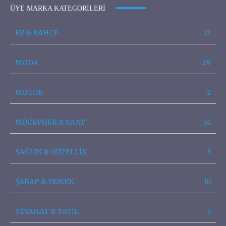
ÜYE MARKA KATEGORILERI
EV & BAHÇE
23
MODA
29
MOTOR
2
MÜCEVHER & SAAT
14
SAĞLIK & GÜZELLİK
3
ŞARAP & YEMEK
10
SEYAHAT & TATİL
3