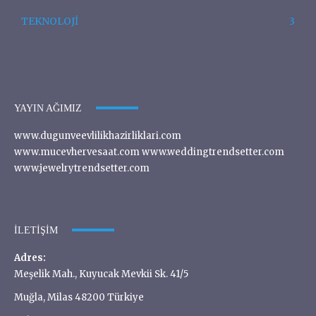
TEKNOLOJİ
3
YAYIN AĞIMIZ
www.dugunveevlilikhazirliklari.com
www.mucevhervesaat.com www.weddingtrendsetter.com
www.jewelrytrendsetter.com
İLETIŞIM
Adres:
Meşelik Mah., Kuyucak Mevkii Sk. 41/5
Muğla, Milas 48200 Türkiye