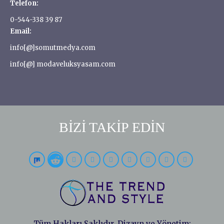
Telefon:
0-544-338 39 87
Email:
info[@]somutmedya.com
info[@] modaveluksyasam.com
BİZİ TAKİP EDİN
Tüm Hakları Saklıdır. Dizayn ve Yönetim: