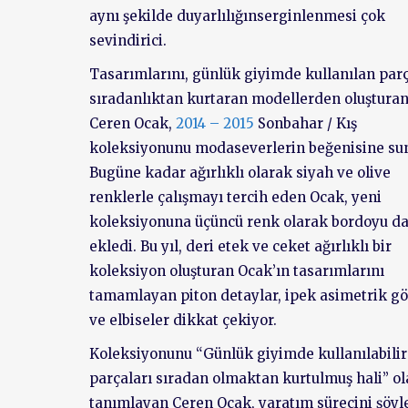
aynı şekilde duyarlılığınserginlenmesi çok
sevindirici.
Tasarımlarını, günlük giyimde kullanılan parç
sıradanlıktan kurtaran modellerden oluştura
Ceren Ocak,
2014 – 2015
Sonbahar / Kış
koleksiyonunu modaseverlerin beğenisine su
Bugüne kadar ağırlıklı olarak siyah ve olive
renklerle çalışmayı tercih eden Ocak, yeni
koleksiyonuna üçüncü renk olarak bordoyu d
ekledi. Bu yıl, deri etek ve ceket ağırlıklı bir
koleksiyon oluşturan Ocak’ın tasarımlarını
tamamlayan piton detaylar, ipek asimetrik g
ve elbiseler dikkat çekiyor.
Koleksiyonunu “Günlük giyimde kullanılabilir
parçaları sıradan olmaktan kurtulmuş hali” o
tanımlayan Ceren Ocak, yaratım sürecini şöyl