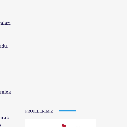
aları
n
ndu.
a
ömlek
PROJELERIMIZ
larak
e