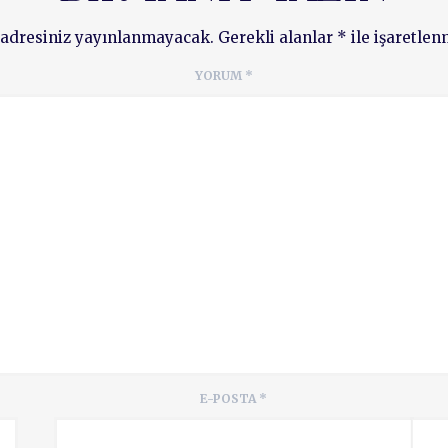
 adresiniz yayınlanmayacak.
Gerekli alanlar
*
ile işaretlen
YORUM
*
E-POSTA
*