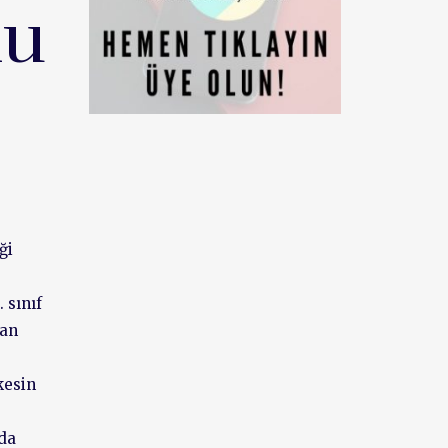
nu
ği
 sınıf
nan
kesin
da