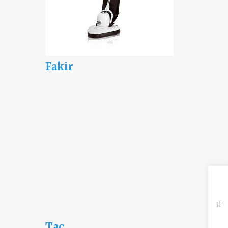
Fakir
Taç