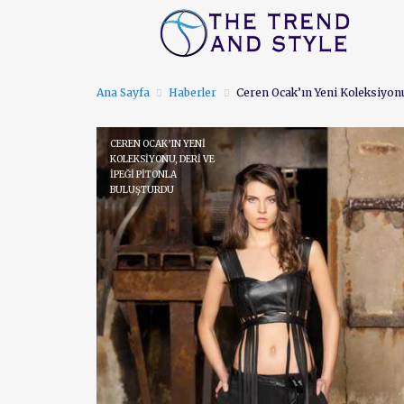
ANA SAYFA
FIRSAT
Ana Sayfa
Haberler
Ceren Ocak’ın Yeni Koleksiyon
CEREN OCAK’IN YENİ
KOLEKSİYONU, DERİ VE
İPEĞİ PİTONLA
BULUŞTURDU