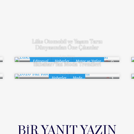
RELATED POST
Lüks Otomobil ve Yaşam Tarzı
Dünyasından Öne Çıkanlar
1 ay önce
Editoryal
Haberler
Motor ve Yatlar
0
İlkbahar/Yaz Moda Trendleri
2 ay önce
Haberler
Moda
1
BIR YANIT YAZIN