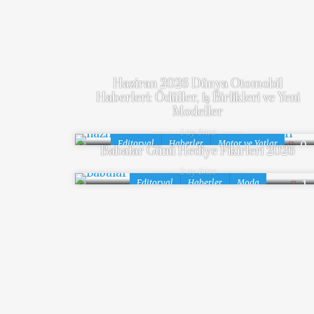
Haziran 2026 Dünya Otomobil
Haberleri: Ödüller, İş Birlikleri ve Yeni
Modeller
1 ay önce
Editoryal
Haberler
Motor ve Yatlar
0
Babalar Günü Hediye Fikirleri 2026
2 ay önce
Editoryal
Haberler
Moda
1