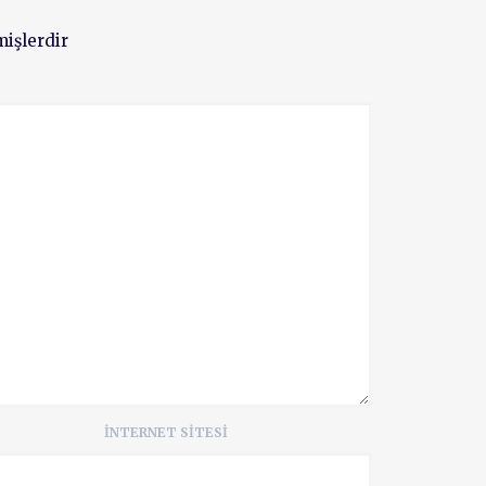
mişlerdir
İNTERNET SITESI