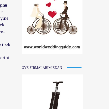
şına
de
 yine
pek
ıcı
z ipek
erini
ÜYE FIRMALARIMIZDAN