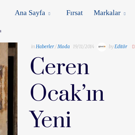
MARKALAR
BLOG
İLETIŞIM
Ana Sayfa
Fırsat
Markalar
u
in
Haberler
/
Moda
19/11/2014
by
Editör
Ceren
Ocak’ın
Yeni