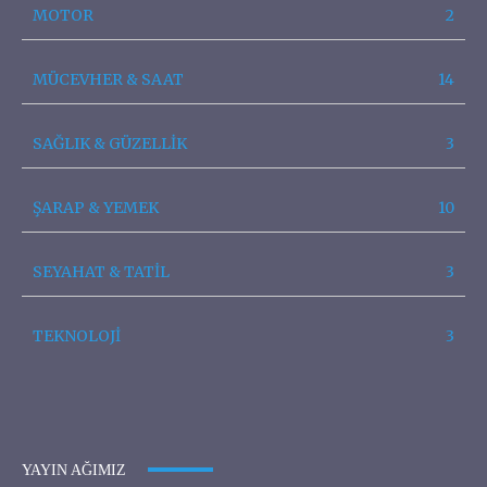
MOTOR
2
MÜCEVHER & SAAT
14
SAĞLIK & GÜZELLİK
3
ŞARAP & YEMEK
10
SEYAHAT & TATİL
3
TEKNOLOJİ
3
YAYIN AĞIMIZ