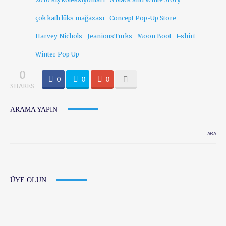
çok katlı lüks mağazası
Concept Pop-Up Store
Harvey Nichols
JeaniousTurks
Moon Boot
t-shirt
Winter Pop Up
0
0
0
0
SHARES
ARAMA YAPIN
ÜYE OLUN