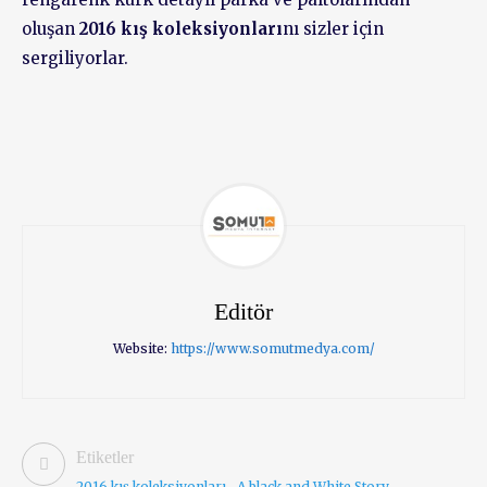
oluşan
2016 kış koleksiyonları
nı sizler için
sergiliyorlar.
Editör
Website:
https://www.somutmedya.com/
Etiketler
2016 kış koleksiyonları
A black and White Story