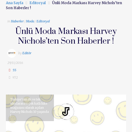
Ana Sayfa
Editoryal
Ünlü Moda Markası Harvey Nichols’ten
Son Haberler !
in
Haberler
/
Moda
/
Editoryal
Ünlü Moda Markası Harvey
Nichols’ten Son Haberler !
by
Editör
29/11/2016
55
972
Türkiye’nin ilk ve tek
uluslararası çok katlı lüks
mağazası olarak açılan
Harvey Nichols 10 yaşında
!