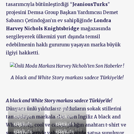
tasarımcıyla bütünleştirdiği “
JeaniousTurks
”
projesini Demsa Group Başkan Yardımcısı Demet
Sabancı Çetindoğan’ın ev sahipliğinde
Londra
Harvey Nichols Knightsbridge
mağazasında
sergileyerek ülkemizi yurt dışında temsil
edebilmenin haklı gururunu yaşayan marka büyük
ilgiyi hakketti.
A black and White Story markası sadece Türkiye’de!
A black and White Story markası sadece Türkiye’de!
Dünyaca ünlü yıldızların yıldızların sokak stillerini
Seçkin
Seçkin
erkek dış
erkek dış
tamamlayan markalardan olan İngiliz A black and
Seçkin
Seçkin
giyim
giyim
erkek dış
erkek dış
White Story, cool ve casual şıklığın anahtarı t-shirt ve
Seçkin
Seçkin
markalarıyla
markalarıyla
giyim
giyim
erkek dış
erkek dış
sweatshirt’leriyle yalnız ülkemizde satışa sunuluyor.
Seçkin
Seçkin