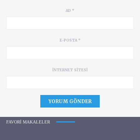
AD
*
E-POSTA
*
İNTERNET SITESI
FAVORI MAKALELER