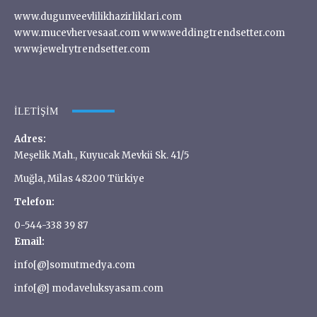
www.dugunveevlilikhazirliklari.com
www.mucevhervesaat.com www.weddingtrendsetter.com
www.jewelrytrendsetter.com
İLETIŞIM
Adres:
Meşelik Mah., Kuyucak Mevkii Sk. 41/5
Muğla, Milas 48200 Türkiye
Telefon:
0-544-338 39 87
Email:
info[@]somutmedya.com
info[@] modaveluksyasam.com