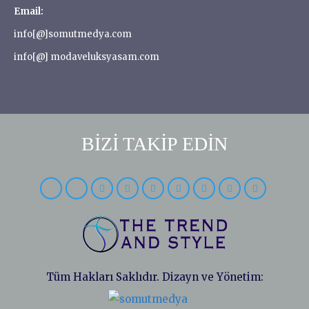
Email:
info[@]somutmedya.com
info[@] modaveluksyasam.com
BİZİ TAKİP EDİN
Tüm Hakları Saklıdır. Dizayn ve Yönetim: