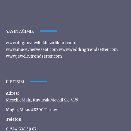
YAYIN AĞIMIZ
www.dugunveevlilikhazirliklari.com
www.mucevhervesaat.com www.weddingtrendsetter.com
www.jewelrytrendsetter.com
İLETIŞIM
Adres:
Meşelik Mah., Kuyucak Mevkii Sk. 41/5
Muğla, Milas 48200 Türkiye
Telefon:
0-544-338 39 87