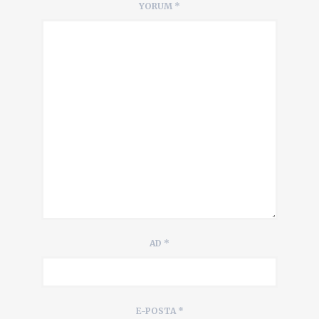
YORUM
*
AD
*
E-POSTA
*