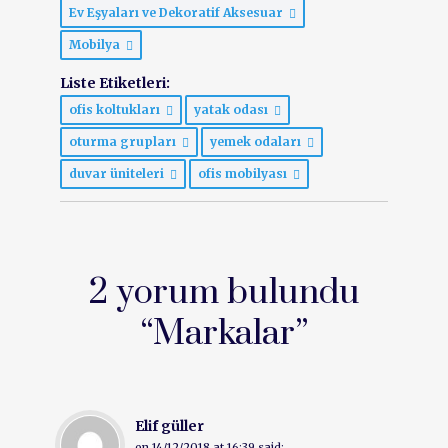
Ev Eşyaları ve Dekoratif Aksesuar
Mobilya
Liste Etiketleri:
ofis koltukları
yatak odası
oturma grupları
yemek odaları
duvar üniteleri
ofis mobilyası
2 yorum bulundu
“
Markalar
”
Elif güller
on
14/12/2018 at 16:39
said: