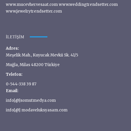
www.mucevhervesaat.com www.weddingtrendsetter.com
www.jewelrytrendsetter.com
İLETIŞIM
Adres:
Meşelik Mah., Kuyucak Mevkii Sk. 41/5
Muğla, Milas 48200 Türkiye
Telefon:
0-544-338 39 87
Email:
info[@]somutmedya.com
info[@] modaveluksyasam.com