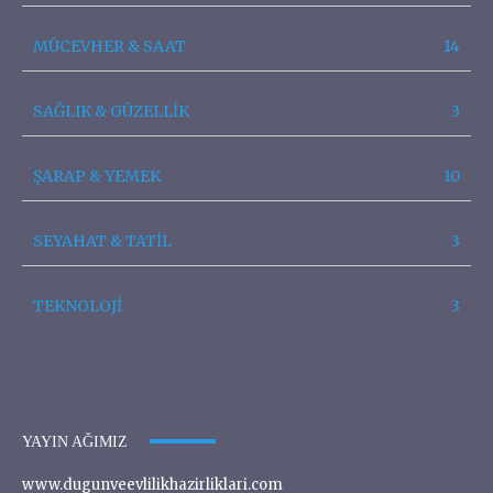
MÜCEVHER & SAAT
14
SAĞLIK & GÜZELLİK
3
ŞARAP & YEMEK
10
SEYAHAT & TATİL
3
TEKNOLOJİ
3
YAYIN AĞIMIZ
www.dugunveevlilikhazirliklari.com