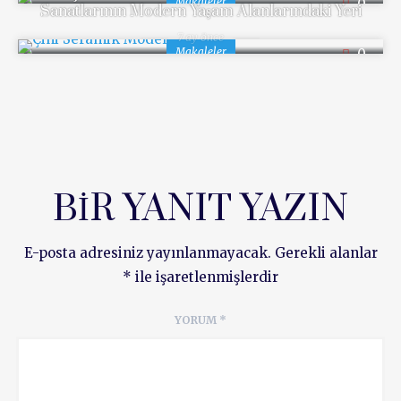
Makaleler
0
Sanatlarının Modern Yaşam Alanlarındaki Yeri
7 ay önce
Makaleler
0
BIR YANIT YAZIN
E-posta adresiniz yayınlanmayacak.
Gerekli alanlar
*
ile işaretlenmişlerdir
YORUM
*