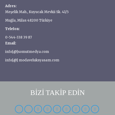
Adres:
Meşelik Mah., Kuyucak Mevkii Sk. 41/5
Muğla, Milas 48200 Türkiye
Telefon:
0-544-338 39 87
Email:
info[@]somutmedya.com
info[@] modaveluksyasam.com
BİZİ TAKİP EDİN