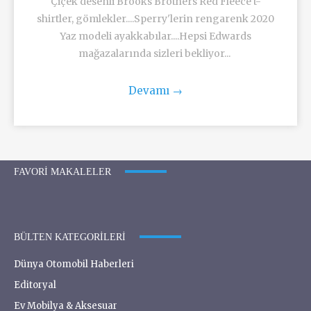
Çiçek desenli Brooks Brothers Red Fleece t-
shirtler, gömlekler....Sperry'lerin rengarenk 2020
Yaz modeli ayakkabılar....Hepsi Edwards
mağazalarında sizleri bekliyor...
Devamı
→
FAVORI MAKALELER
BÜLTEN KATEGORILERI
Dünya Otomobil Haberleri
Editoryal
Ev Mobilya & Aksesuar