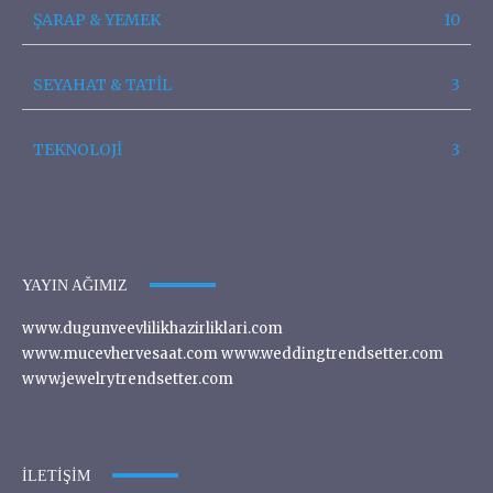
ŞARAP & YEMEK
10
SEYAHAT & TATİL
3
TEKNOLOJİ
3
YAYIN AĞIMIZ
www.dugunveevlilikhazirliklari.com
www.mucevhervesaat.com www.weddingtrendsetter.com
www.jewelrytrendsetter.com
İLETIŞIM