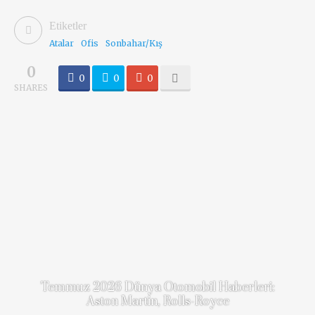
Etiketler
Atalar
Ofis
Sonbahar/Kış
0
0
0
0
SHARES
RELATED
POSTS
Temmuz 2026 Dünya Otomobil Haberleri:
Aston Martin, Rolls-Royce