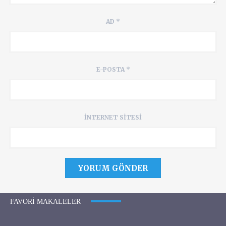
AD
*
E-POSTA
*
İNTERNET SITESI
FAVORI MAKALELER