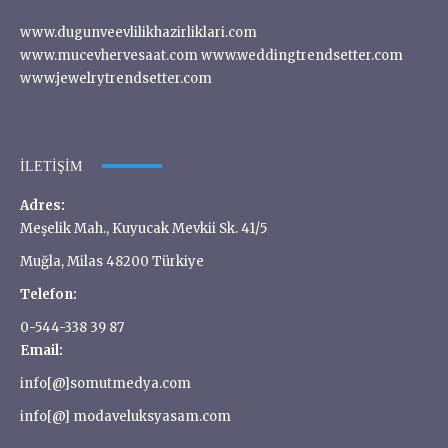
www.dugunveevlilikhazirliklari.com
www.mucevhervesaat.com www.weddingtrendsetter.com
www.jewelrytrendsetter.com
İLETIŞIM
Adres:
Meşelik Mah., Kuyucak Mevkii Sk. 41/5
Muğla, Milas 48200 Türkiye
Telefon:
0-544-338 39 87
Email:
info[@]somutmedya.com
info[@] modaveluksyasam.com