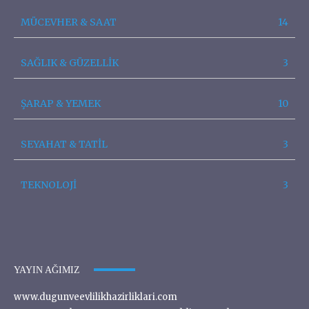
MÜCEVHER & SAAT
14
SAĞLIK & GÜZELLİK
3
ŞARAP & YEMEK
10
SEYAHAT & TATİL
3
TEKNOLOJİ
3
YAYIN AĞIMIZ
www.dugunveevlilikhazirliklari.com