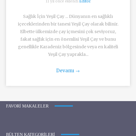
11 yıl önce eklendi
Editör
Sağlık İçin Yeşil Çay ... Dünyanın en sağlıklı
içeceklerinden bir tanesi Yeşil Çay olarak bilinir.
Elbette ülkemizde çay içmesini çok seviyoruz,
fakat sağlık için en önemlisi Yeşil Çay ve bunu
genellikle Karadeniz bölgesinde veya en kaliteli
Yeşil Çay yaprakla...
Devamı
→
FAVORI MAKALELER
BÜLTEN KATEGORILERI