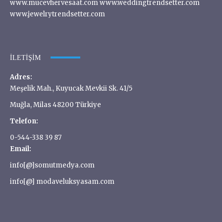
www.mucevhervesaat.com www.weddingtrendsetter.com
www.jewelrytrendsetter.com
İLETIŞIM
Adres:
Meşelik Mah., Kuyucak Mevkii Sk. 41/5
Muğla, Milas 48200 Türkiye
Telefon:
0-544-338 39 87
Email:
info[@]somutmedya.com
info[@] modaveluksyasam.com