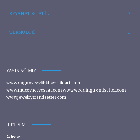
SEYAHAT & TATİL
3
TEKNOLOJİ
3
YAYIN AĞIMIZ
www.dugunveevlilikhazirliklari.com
www.mucevhervesaat.com www.weddingtrendsetter.com
www.jewelrytrendsetter.com
İLETIŞIM
Adres: