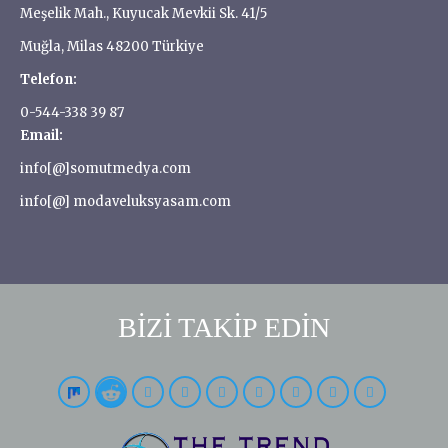
Meşelik Mah., Kuyucak Mevkii Sk. 41/5
Muğla, Milas 48200 Türkiye
Telefon:
0-544-338 39 87
Email:
info[@]somutmedya.com
info[@] modaveluksyasam.com
BİZİ TAKİP EDİN